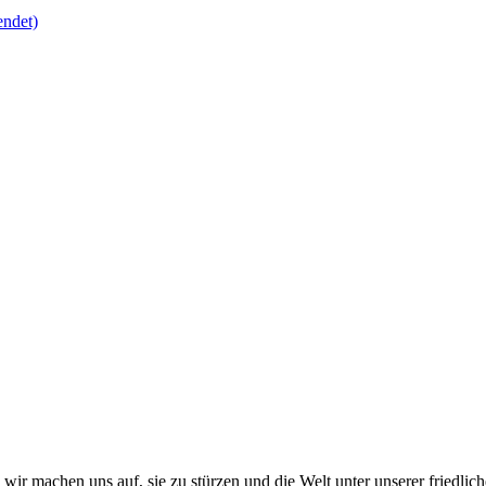
endet)
r machen uns auf, sie zu stürzen und die Welt unter unserer friedlich