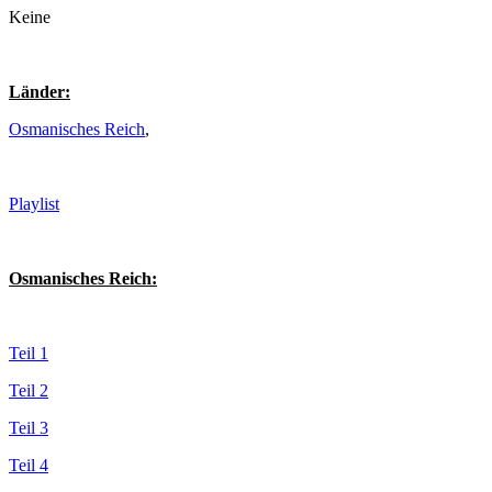
Keine
Länder:
Osmanisches Reich
,
Playlist
Osmanisches Reich:
Teil 1
Teil 2
Teil 3
Teil 4