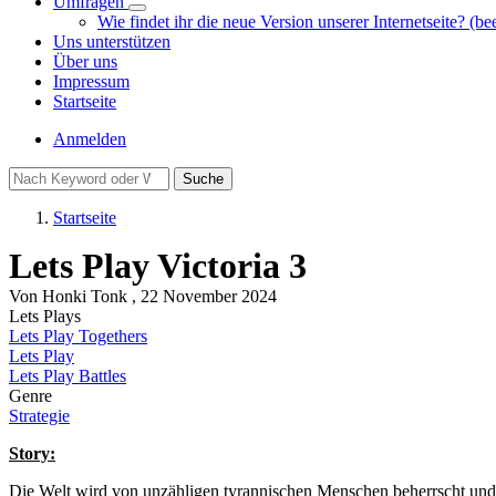
Umfragen
Unternavigation
Wie findet ihr die neue Version unserer Internetseite? (be
von
Uns unterstützen
Umfragen
Über uns
Impressum
Startseite
Benutzermenü
Anmelden
Suche
Startseite
Pfadnavigation
Lets Play Victoria 3
Von
Honki Tonk
, 22 November 2024
Lets Plays
Lets Play Togethers
Lets Play
Lets Play Battles
Genre
Strategie
Story:
Die Welt wird von unzähligen tyrannischen Menschen beherrscht und wi