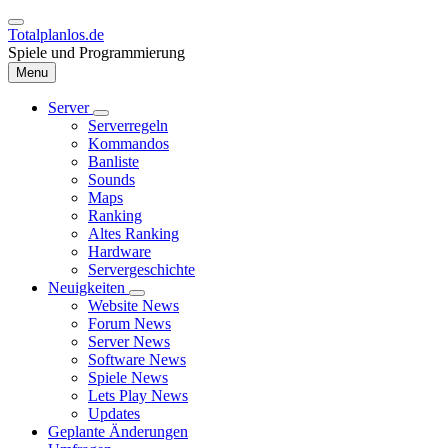
Direkt
zum
Totalplanlos.de
Inhalt
Spiele und Programmierung
Menu
Server
Unternavigation
Serverregeln
Hauptnavigation
von
Kommandos
Server
Banliste
Sounds
Maps
Ranking
Altes Ranking
Hardware
Servergeschichte
Neuigkeiten
Unternavigation
Website News
von
Forum News
Neuigkeiten
Server News
Software News
Spiele News
Lets Play News
Updates
Geplante Änderungen