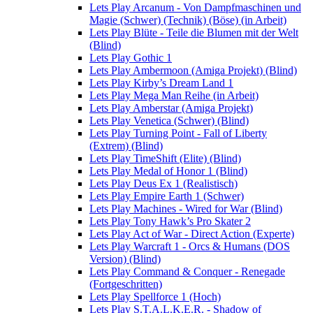
Lets Play Arcanum - Von Dampfmaschinen und
Magie (Schwer) (Technik) (Böse) (in Arbeit)
Lets Play Blüte - Teile die Blumen mit der Welt
(Blind)
Lets Play Gothic 1
Lets Play Ambermoon (Amiga Projekt) (Blind)
Lets Play Kirby’s Dream Land 1
Lets Play Mega Man Reihe (in Arbeit)
Lets Play Amberstar (Amiga Projekt)
Lets Play Venetica (Schwer) (Blind)
Lets Play Turning Point - Fall of Liberty
(Extrem) (Blind)
Lets Play TimeShift (Elite) (Blind)
Lets Play Medal of Honor 1 (Blind)
Lets Play Deus Ex 1 (Realistisch)
Lets Play Empire Earth 1 (Schwer)
Lets Play Machines - Wired for War (Blind)
Lets Play Tony Hawk’s Pro Skater 2
Lets Play Act of War - Direct Action (Experte)
Lets Play Warcraft 1 - Orcs & Humans (DOS
Version) (Blind)
Lets Play Command & Conquer - Renegade
(Fortgeschritten)
Lets Play Spellforce 1 (Hoch)
Lets Play S.T.A.L.K.E.R. - Shadow of