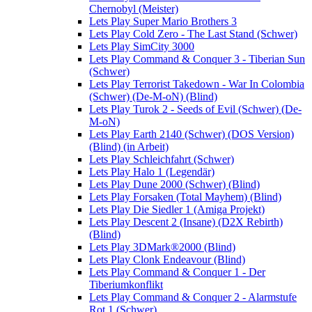
Chernobyl (Meister)
Lets Play Super Mario Brothers 3
Lets Play Cold Zero - The Last Stand (Schwer)
Lets Play SimCity 3000
Lets Play Command & Conquer 3 - Tiberian Sun
(Schwer)
Lets Play Terrorist Takedown - War In Colombia
(Schwer) (De-M-oN) (Blind)
Lets Play Turok 2 - Seeds of Evil (Schwer) (De-
M-oN)
Lets Play Earth 2140 (Schwer) (DOS Version)
(Blind) (in Arbeit)
Lets Play Schleichfahrt (Schwer)
Lets Play Halo 1 (Legendär)
Lets Play Dune 2000 (Schwer) (Blind)
Lets Play Forsaken (Total Mayhem) (Blind)
Lets Play Die Siedler 1 (Amiga Projekt)
Lets Play Descent 2 (Insane) (D2X Rebirth)
(Blind)
Lets Play 3DMark®2000 (Blind)
Lets Play Clonk Endeavour (Blind)
Lets Play Command & Conquer 1 - Der
Tiberiumkonflikt
Lets Play Command & Conquer 2 - Alarmstufe
Rot 1 (Schwer)