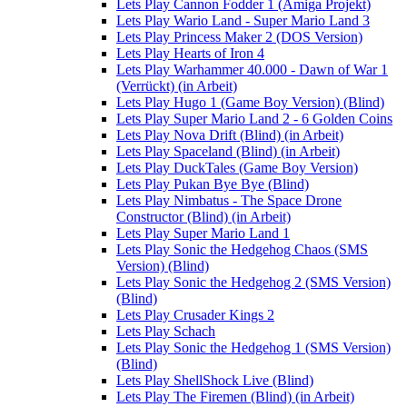
Lets Play Cannon Fodder 1 (Amiga Projekt)
Lets Play Wario Land - Super Mario Land 3
Lets Play Princess Maker 2 (DOS Version)
Lets Play Hearts of Iron 4
Lets Play Warhammer 40.000 - Dawn of War 1
(Verrückt) (in Arbeit)
Lets Play Hugo 1 (Game Boy Version) (Blind)
Lets Play Super Mario Land 2 - 6 Golden Coins
Lets Play Nova Drift (Blind) (in Arbeit)
Lets Play Spaceland (Blind) (in Arbeit)
Lets Play DuckTales (Game Boy Version)
Lets Play Pukan Bye Bye (Blind)
Lets Play Nimbatus - The Space Drone
Constructor (Blind) (in Arbeit)
Lets Play Super Mario Land 1
Lets Play Sonic the Hedgehog Chaos (SMS
Version) (Blind)
Lets Play Sonic the Hedgehog 2 (SMS Version)
(Blind)
Lets Play Crusader Kings 2
Lets Play Schach
Lets Play Sonic the Hedgehog 1 (SMS Version)
(Blind)
Lets Play ShellShock Live (Blind)
Lets Play The Firemen (Blind) (in Arbeit)