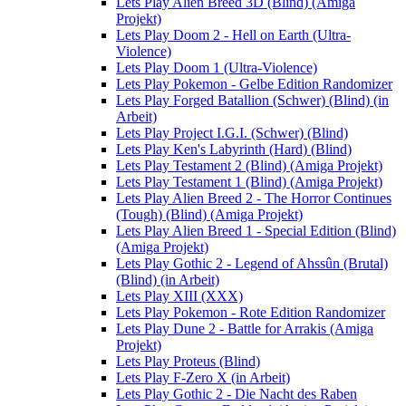
Lets Play Alien Breed 3D (Blind) (Amiga
Projekt)
Lets Play Doom 2 - Hell on Earth (Ultra-
Violence)
Lets Play Doom 1 (Ultra-Violence)
Lets Play Pokemon - Gelbe Edition Randomizer
Lets Play Forged Batallion (Schwer) (Blind) (in
Arbeit)
Lets Play Project I.G.I. (Schwer) (Blind)
Lets Play Ken's Labyrinth (Hard) (Blind)
Lets Play Testament 2 (Blind) (Amiga Projekt)
Lets Play Testament 1 (Blind) (Amiga Projekt)
Lets Play Alien Breed 2 - The Horror Continues
(Tough) (Blind) (Amiga Projekt)
Lets Play Alien Breed 1 - Special Edition (Blind)
(Amiga Projekt)
Lets Play Gothic 2 - Legend of Ahssûn (Brutal)
(Blind) (in Arbeit)
Lets Play XIII (XXX)
Lets Play Pokemon - Rote Edition Randomizer
Lets Play Dune 2 - Battle for Arrakis (Amiga
Projekt)
Lets Play Proteus (Blind)
Lets Play F-Zero X (in Arbeit)
Lets Play Gothic 2 - Die Nacht des Raben