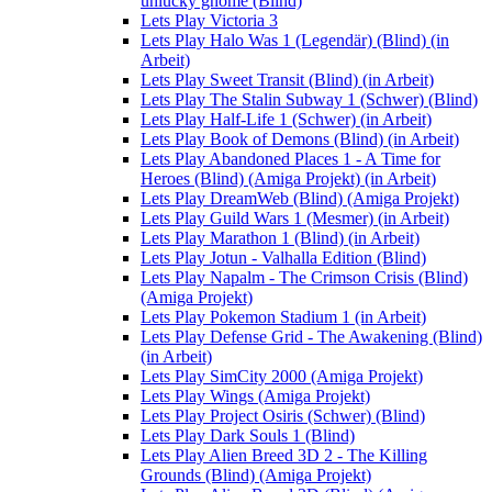
unlucky gnome (Blind)
Lets Play Victoria 3
Lets Play Halo Was 1 (Legendär) (Blind) (in
Arbeit)
Lets Play Sweet Transit (Blind) (in Arbeit)
Lets Play The Stalin Subway 1 (Schwer) (Blind)
Lets Play Half-Life 1 (Schwer) (in Arbeit)
Lets Play Book of Demons (Blind) (in Arbeit)
Lets Play Abandoned Places 1 - A Time for
Heroes (Blind) (Amiga Projekt) (in Arbeit)
Lets Play DreamWeb (Blind) (Amiga Projekt)
Lets Play Guild Wars 1 (Mesmer) (in Arbeit)
Lets Play Marathon 1 (Blind) (in Arbeit)
Lets Play Jotun - Valhalla Edition (Blind)
Lets Play Napalm - The Crimson Crisis (Blind)
(Amiga Projekt)
Lets Play Pokemon Stadium 1 (in Arbeit)
Lets Play Defense Grid - The Awakening (Blind)
(in Arbeit)
Lets Play SimCity 2000 (Amiga Projekt)
Lets Play Wings (Amiga Projekt)
Lets Play Project Osiris (Schwer) (Blind)
Lets Play Dark Souls 1 (Blind)
Lets Play Alien Breed 3D 2 - The Killing
Grounds (Blind) (Amiga Projekt)