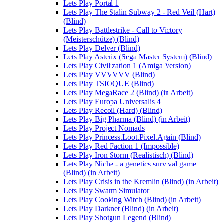
Lets Play Portal 1
Lets Play The Stalin Subway 2 - Red Veil (Hart)
(Blind)
Lets Play Battlestrike - Call to Victory
(Meisterschütze) (Blind)
Lets Play Delver (Blind)
Lets Play Asterix (Sega Master System) (Blind)
Lets Play Civilization 1 (Amiga Version)
Lets Play VVVVVV (Blind)
Lets Play TSIOQUE (Blind)
Lets Play MegaRace 2 (Blind) (in Arbeit)
Lets Play Europa Universalis 4
Lets Play Recoil (Hard) (Blind)
Lets Play Big Pharma (Blind) (in Arbeit)
Lets Play Project Nomads
Lets Play Princess.Loot.Pixel.Again (Blind)
Lets Play Red Faction 1 (Impossible)
Lets Play Iron Storm (Realistisch) (Blind)
Lets Play Niche - a genetics survival game
(Blind) (in Arbeit)
Lets Play Crisis in the Kremlin (Blind) (in Arbeit)
Lets Play Swarm Simulator
Lets Play Cooking Witch (Blind) (in Arbeit)
Lets Play Darknet (Blind) (in Arbeit)
Lets Play Shotgun Legend (Blind)