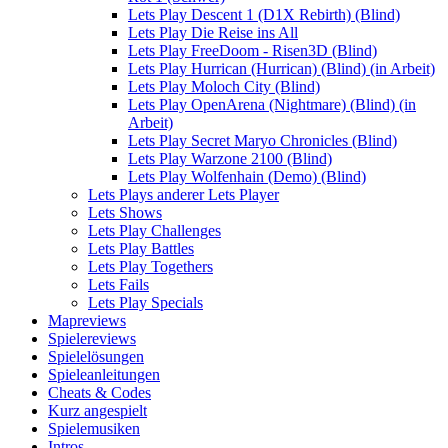
Lets Play Descent 1 (D1X Rebirth) (Blind)
Lets Play Die Reise ins All
Lets Play FreeDoom - Risen3D (Blind)
Lets Play Hurrican (Hurrican) (Blind) (in Arbeit)
Lets Play Moloch City (Blind)
Lets Play OpenArena (Nightmare) (Blind) (in
Arbeit)
Lets Play Secret Maryo Chronicles (Blind)
Lets Play Warzone 2100 (Blind)
Lets Play Wolfenhain (Demo) (Blind)
Lets Plays anderer Lets Player
Lets Shows
Lets Play Challenges
Lets Play Battles
Lets Play Togethers
Lets Fails
Lets Play Specials
Mapreviews
Spielereviews
Spielelösungen
Spieleanleitungen
Cheats & Codes
Kurz angespielt
Spielemusiken
Intros