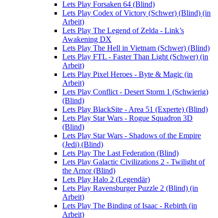
Lets Play Forsaken 64 (Blind)
Lets Play Codex of Victory (Schwer) (Blind) (in
Arbeit)
Lets Play The Legend of Zelda - Link’s
Awakening DX
Lets Play The Hell in Vietnam (Schwer) (Blind)
Lets Play FTL - Faster Than Light (Schwer) (in
Arbeit)
Lets Play Pixel Heroes - Byte & Magic (in
Arbeit)
Lets Play Conflict - Desert Storm 1 (Schwierig)
(Blind)
Lets Play BlackSite - Area 51 (Experte) (Blind)
Lets Play Star Wars - Rogue Squadron 3D
(Blind)
Lets Play Star Wars - Shadows of the Empire
(Jedi) (Blind)
Lets Play The Last Federation (Blind)
Lets Play Galactic Civilizations 2 - Twilight of
the Arnor (Blind)
Lets Play Halo 2 (Legendär)
Lets Play Ravensburger Puzzle 2 (Blind) (in
Arbeit)
Lets Play The Binding of Isaac - Rebirth (in
Arbeit)