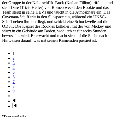
der Gruppe in der Nähe schläft. Buck (Nathan Fillion) trifft ein und
stellt Dare (Tricia Helfer) vor. Romeo weckt den Rookie und das
Team steigt in seine HEVs und taucht in die Atmosphäre ein. Das
Covenant-Schiff tritt in den Slipspace ein, während ein UNSC-
Schiff neben ihm herfliegt, und schickt eine Schockwelle auf die
ODST. Die Kapsel des Rookies kollidiert mit der von Mickey und
stürzt in ein Gebäude am Boden, wodurch er für sechs Stunden
bewusstlos wird. Er erwacht und macht sich auf die Suche nach
Hinweisen darauf, was mit seinen Kameraden passiert ist.
Seite
1
Seite
2
Seitennummerierung
Seite
3
Seite
4
Seite
5
Seite
6
Seite
7
Seite
8
Seite
9
…
Nächste
Seite
Letzte
Seite