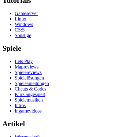
Tutorials
Gameserver
Linux
Windows
CS:S
Sonstige
Spiele
Lets Play
Mapreviews
Spielereviews
Spielelösungen
Spieleanleitungen
Cheats & Codes
Kurz angespielt
Spielemusiken
Intros
Ingamevideos
Artikel
Wissenschaft