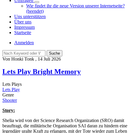
Umfragen
Unternavigation
Wie findet ihr die neue Version unserer Internetseite?
von
(beendet)
Umfragen
Uns unterstützen
Über uns
Impressum
Startseite
Benutzermenü
Anmelden
Suche
Von
Honki Tonk
, 14 Juli 2026
Lets Play Bright Memory
Lets Plays
Lets Play
Genre
Shooter
Story:
Shelia wird von der Science Research Organization (SRO) damit
beauftragt, die militärische Organisation SAI daran zu hindern eine
legendäre uralte Kraft zu erlangen, mit der Tote wieder zum Leben