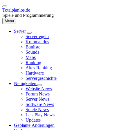
Direkt
zum
Totalplanlos.de
Inhalt
Spiele und Programmierung
Menu
Server
Unternavigation
Serverregeln
Hauptnavigation
von
Kommandos
Server
Banliste
Sounds
Maps
Ranking
Altes Ranking
Hardware
Servergeschichte
Neuigkeiten
Unternavigation
Website News
von
Forum News
Neuigkeiten
Server News
Software News
Spiele News
Lets Play News
Updates
Geplante Änderungen