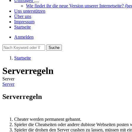
Umfragen
Unternavigation
Wie findet ihr die neue Version unserer Internetseite? (be
von
Uns unterstützen
Umfragen
Über uns
Impressum
Startseite
Benutzermenü
Anmelden
Suche
Startseite
Pfadnavigation
Serverregeln
Server
Server
Serverregeln
Cheater werden permanent gebannt.
Spieler die Cheatseiten oder andere dubiose Webseiten posten
Spieler die drohen den Server crashen zu lassen, müssen mit 