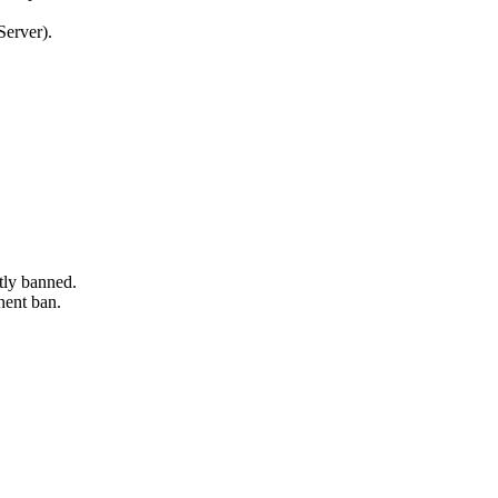
Server).
tly banned.
nent ban.