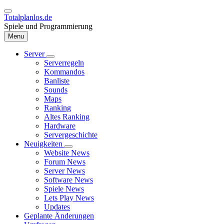
Direkt
zum
Totalplanlos.de
Inhalt
Spiele und Programmierung
Menu
Server
Unternavigation
Serverregeln
Hauptnavigation
von
Kommandos
Server
Banliste
Sounds
Maps
Ranking
Altes Ranking
Hardware
Servergeschichte
Neuigkeiten
Unternavigation
Website News
von
Forum News
Neuigkeiten
Server News
Software News
Spiele News
Lets Play News
Updates
Geplante Änderungen