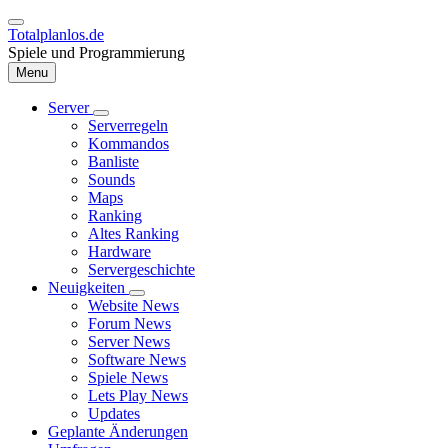
Direkt
zum
Totalplanlos.de
Inhalt
Spiele und Programmierung
Menu
Server
Unternavigation
Serverregeln
Hauptnavigation
von
Kommandos
Server
Banliste
Sounds
Maps
Ranking
Altes Ranking
Hardware
Servergeschichte
Neuigkeiten
Unternavigation
Website News
von
Forum News
Neuigkeiten
Server News
Software News
Spiele News
Lets Play News
Updates
Geplante Änderungen