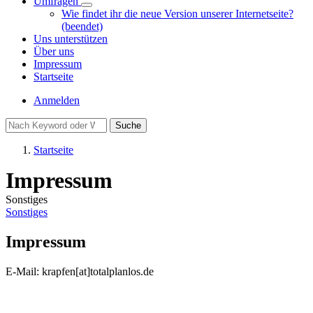
Umfragen
Unternavigation
Wie findet ihr die neue Version unserer Internetseite?
von
(beendet)
Umfragen
Uns unterstützen
Über uns
Impressum
Startseite
Benutzermenü
Anmelden
Suche
Startseite
Pfadnavigation
Impressum
Sonstiges
Sonstiges
Impressum
E-Mail: krapfen[at]totalplanlos.de