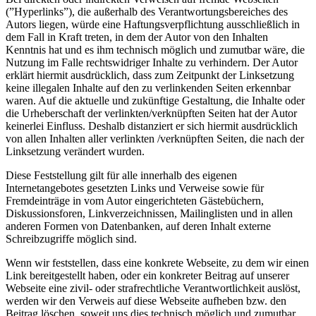
(”Hyperlinks”), die außerhalb des Verantwortungsbereiches des
Autors liegen, würde eine Haftungsverpflichtung ausschließlich in
dem Fall in Kraft treten, in dem der Autor von den Inhalten
Kenntnis hat und es ihm technisch möglich und zumutbar wäre, die
Nutzung im Falle rechtswidriger Inhalte zu verhindern. Der Autor
erklärt hiermit ausdrücklich, dass zum Zeitpunkt der Linksetzung
keine illegalen Inhalte auf den zu verlinkenden Seiten erkennbar
waren. Auf die aktuelle und zukünftige Gestaltung, die Inhalte oder
die Urheberschaft der verlinkten/verknüpften Seiten hat der Autor
keinerlei Einfluss. Deshalb distanziert er sich hiermit ausdrücklich
von allen Inhalten aller verlinkten /verknüpften Seiten, die nach der
Linksetzung verändert wurden.
Diese Feststellung gilt für alle innerhalb des eigenen
Internetangebotes gesetzten Links und Verweise sowie für
Fremdeinträge in vom Autor eingerichteten Gästebüchern,
Diskussionsforen, Linkverzeichnissen, Mailinglisten und in allen
anderen Formen von Datenbanken, auf deren Inhalt externe
Schreibzugriffe möglich sind.
Wenn wir feststellen, dass eine konkrete Webseite, zu dem wir einen
Link bereitgestellt haben, oder ein konkreter Beitrag auf unserer
Webseite eine zivil- oder strafrechtliche Verantwortlichkeit auslöst,
werden wir den Verweis auf diese Webseite aufheben bzw. den
Beitrag löschen, soweit uns dies technisch möglich und zumutbar