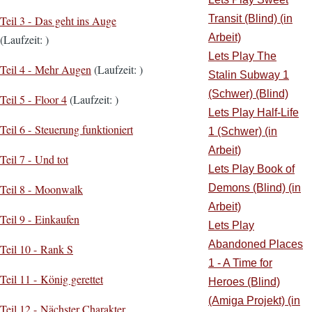
Transit (Blind) (in
Teil 3 - Das geht ins Auge
Arbeit)
(Laufzeit: )
Lets Play The
Teil 4 - Mehr Augen
(Laufzeit: )
Stalin Subway 1
(Schwer) (Blind)
Teil 5 - Floor 4
(Laufzeit: )
Lets Play Half-Life
Teil 6 - Steuerung funktioniert
1 (Schwer) (in
Arbeit)
Teil 7 - Und tot
Lets Play Book of
Demons (Blind) (in
Teil 8 - Moonwalk
Arbeit)
Teil 9 - Einkaufen
Lets Play
Abandoned Places
Teil 10 - Rank S
1 - A Time for
Teil 11 - König gerettet
Heroes (Blind)
(Amiga Projekt) (in
Teil 12 - Nächster Charakter