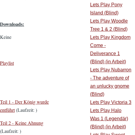
Lets Play Pony
Island (Blind)
Lets Play Woodle
Downloads:
Tree 1 & 2 (Blind)
Keine
Lets Play Kingdom
Come -
Deliverance 1
(Blind) (in Arbeit)
Playlist
Lets Play Nubarron
- The adventure of
an unlucky gnome
(Blind)
Teil 1 - Der König wurde
Lets Play Victoria 3
entführt
(Laufzeit: )
Lets Play Halo
Was 1 (Legendär)
Teil 2 - Keine Ahnung
(Blind) (in Arbeit)
(Laufzeit: )
Lets Play Sweet