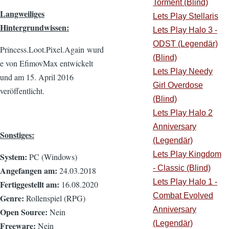
Torment (Blind)
Langweiliges
Lets Play Stellaris
Hintergrundwissen:
Lets Play Halo 3 -
ODST (Legendär)
Princess.Loot.Pixel.Again wurd
(Blind)
e von EfimovMax entwickelt
Lets Play Needy
und am 15. April 2016
Girl Overdose
veröffentlicht.
(Blind)
Lets Play Halo 2
Anniversary
Sonstiges:
(Legendär)
Lets Play Kingdom
System:
PC (Windows)
- Classic (Blind)
Angefangen am:
24.03.2018
Lets Play Halo 1 -
Fertiggestellt am:
16.08.2020
Combat Evolved
Genre:
Rollenspiel (RPG)
Anniversary
Open Source:
Nein
(Legendär)
Freeware:
Nein