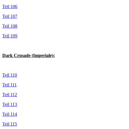
Teil 106
Teil 107
Teil 108
Teil 109
Dark Crusade (Imperiale):
Teil 110
Teil 111
Teil 112
Teil 113
Teil 114
Teil 115