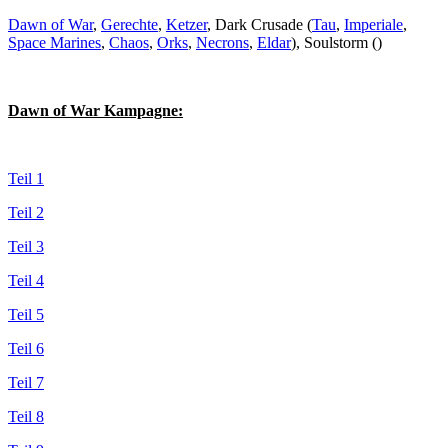
Dawn of War
,
Gerechte
,
Ketzer
, Dark Crusade (
Tau
,
Imperiale
,
Space Marines
,
Chaos
,
Orks
,
Necrons
,
Eldar
), Soulstorm ()
Dawn of War Kampagne:
Teil 1
Teil 2
Teil 3
Teil 4
Teil 5
Teil 6
Teil 7
Teil 8