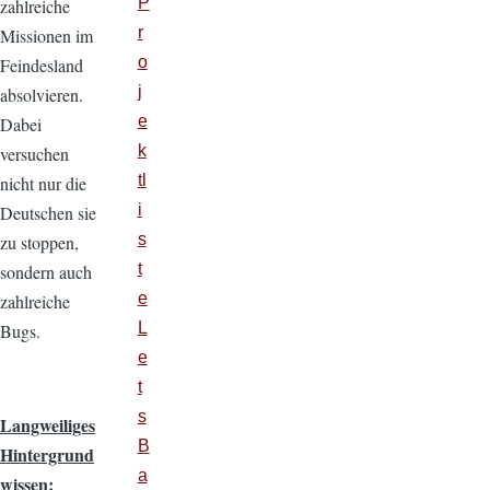
P
zahlreiche
r
Missionen im
o
Feindesland
j
absolvieren.
e
Dabei
k
versuchen
tl
nicht nur die
i
Deutschen sie
s
zu stoppen,
t
sondern auch
e
zahlreiche
L
Bugs.
e
t
s
Langweiliges
B
Hintergrund
a
wissen: