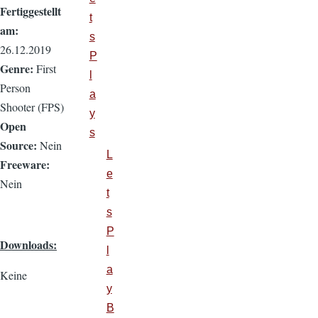
Fertiggestellt
t
am:
s
26.12.2019
P
Genre:
First
l
Person
a
Shooter (FPS)
y
Open
s
Source:
Nein
L
Freeware:
e
Nein
t
s
P
Downloads:
l
a
Keine
y
B