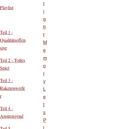
r
Playlist
i
g
h
Teil 1 -
t
Qualitätsoffen
M
sive
e
m
Teil 2 - Tolles
o
Spiel
r
Teil 3 -
y
Raketenwerfe
L
r
e
t
Teil 4 -
s
Anstrengend
P
Teil 5 -
l