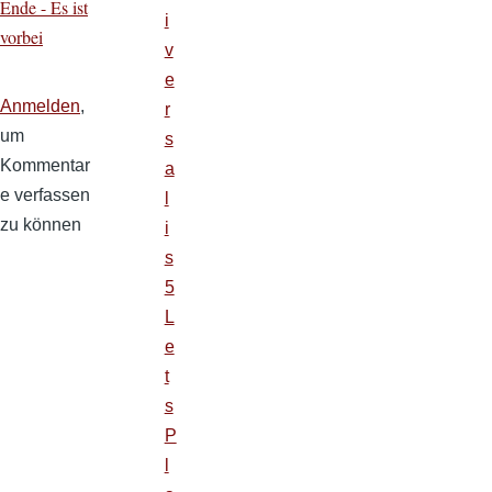
Ende - Es ist
i
vorbei
v
e
Anmelden
,
r
um
s
Kommentar
a
e verfassen
l
zu können
i
s
5
L
e
t
s
P
l