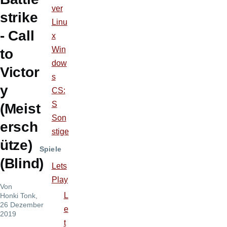
ver
strike
Linu
- Call
x
Win
to
dow
Victor
s
y
CS:
S
(Meist
Son
ersch
stige
ütze)
Spiele
(Blind)
Lets
Play
Von
L
Honki Tonk
,
26 Dezember
e
2019
t