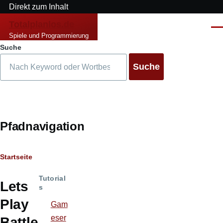
Direkt zum Inhalt
Totalplanlos.de
Men
Spiele und Programmierung
Suche
Pfadnavigation
Startseite
Tutorial
Lets
s
Play
Gam
eser
Battle