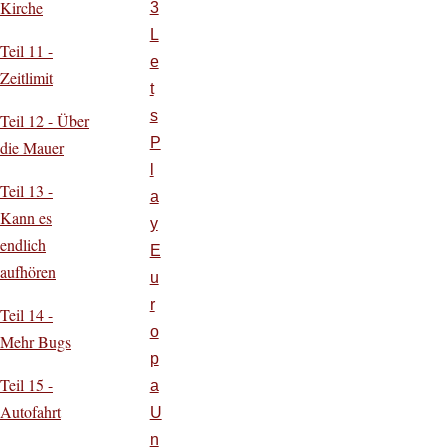
Kirche
3
L
Teil 11 -
e
Zeitlimit
t
s
Teil 12 - Über
P
die Mauer
l
Teil 13 -
a
Kann es
y
endlich
E
aufhören
u
r
Teil 14 -
o
Mehr Bugs
p
Teil 15 -
a
Autofahrt
U
n