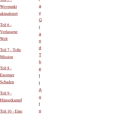
Wegpunkt
a
aktualisiert
y
G
Teil 6 -
r
Verlassene
a
Welt
n
d
Teil 7 - Tolle
T
Mission
h
Teil 8 -
e
Enormer
f
Schaden
t
A
Teil 9 -
u
Häuserkampf
t
Teil 10 - Eine
o