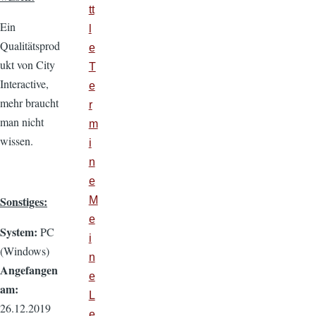
tt
Ein
l
Qualitätsprod
e
ukt von City
T
Interactive,
e
mehr braucht
r
man nicht
m
wissen.
i
n
e
Sonstiges:
M
e
System:
PC
i
(Windows)
n
Angefangen
e
am:
L
26.12.2019
e