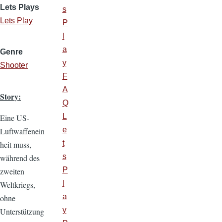
Lets Plays
s
Lets Play
P
l
a
Genre
y
Shooter
F
A
Story:
Q
L
Eine US-
e
Luftwaffenein
t
heit muss,
s
während des
P
zweiten
l
Weltkriegs,
a
ohne
y
Unterstützung