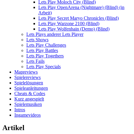
Lets Play Moloch City (Blind)
Lets Play OpenArena (Nightmare) (Blind) (in
Arbeit)
Lets Play Secret Maryo Chronicles (Blind)
Lets Play Warzone 2100 (Blind)
Lets Play Wolfenhain (Demo) (Blind)
Lets Plays anderer Lets Player
Lets Shows
Lets Play Challenges
Lets Play Battles
Lets Play Togethers
Lets Fails
Lets Play Specials
Mapreviews
Spielereviews
Spielelösungen
Spieleanleitungen
Cheats & Codes
Kurz angespielt
Spielemusiken
Intros
Ingamevideos
Artikel