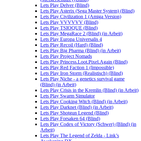
Lets Play Delver (Blind)
Lets Play Asterix (Sega Master System) (Blind)
Lets Play Civilization 1 (Amiga Version)
Lets Play VVVVVV (Blind)
Lets Play TSIOQUE (Blind)
Lets Play MegaRace 2 (Blind) (in Arbeit)
Lets Play Europa Universalis 4
Lets Play Recoil (Hard) (Blind)
Lets Play Big Pharma (Blind) (in Arbeit)
Lets Play Project Nomads
Lets Play Princess.Loot.Pixel.Again (Blind)
Lets Play Red Faction 1 (Impossible)
Lets Play Iron Storm (Realistisch) (Blind)
Lets Play Niche - a genetics survival game
(Blind) (in Arbeit)
Lets Play Crisis in the Kremlin (Blind) (in Arbeit)
Lets Play Swarm Simulator
Lets Play Cooking Witch (Blind) (in Arbeit)
Lets Play Darknet (Blind) (in Arbeit)
Lets Play Shotgun Legend (Blind)
Lets Play Forsaken 64 (Blind)
Lets Play Codex of Victory (Schwer) (Blind) (in
Arbeit)
Lets Play The Legend of Zelda - Link’s