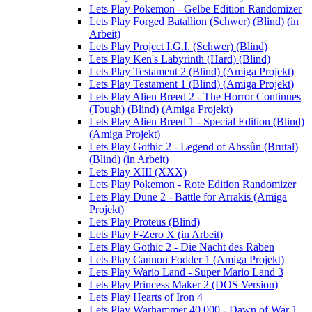
Lets Play Pokemon - Gelbe Edition Randomizer
Lets Play Forged Batallion (Schwer) (Blind) (in
Arbeit)
Lets Play Project I.G.I. (Schwer) (Blind)
Lets Play Ken's Labyrinth (Hard) (Blind)
Lets Play Testament 2 (Blind) (Amiga Projekt)
Lets Play Testament 1 (Blind) (Amiga Projekt)
Lets Play Alien Breed 2 - The Horror Continues
(Tough) (Blind) (Amiga Projekt)
Lets Play Alien Breed 1 - Special Edition (Blind)
(Amiga Projekt)
Lets Play Gothic 2 - Legend of Ahssûn (Brutal)
(Blind) (in Arbeit)
Lets Play XIII (XXX)
Lets Play Pokemon - Rote Edition Randomizer
Lets Play Dune 2 - Battle for Arrakis (Amiga
Projekt)
Lets Play Proteus (Blind)
Lets Play F-Zero X (in Arbeit)
Lets Play Gothic 2 - Die Nacht des Raben
Lets Play Cannon Fodder 1 (Amiga Projekt)
Lets Play Wario Land - Super Mario Land 3
Lets Play Princess Maker 2 (DOS Version)
Lets Play Hearts of Iron 4
Lets Play Warhammer 40.000 - Dawn of War 1