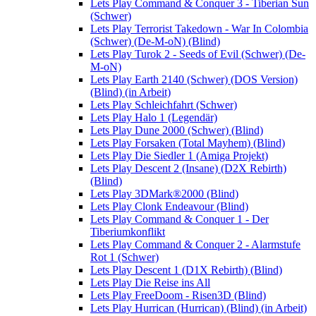
Lets Play Command & Conquer 3 - Tiberian Sun
(Schwer)
Lets Play Terrorist Takedown - War In Colombia
(Schwer) (De-M-oN) (Blind)
Lets Play Turok 2 - Seeds of Evil (Schwer) (De-
M-oN)
Lets Play Earth 2140 (Schwer) (DOS Version)
(Blind) (in Arbeit)
Lets Play Schleichfahrt (Schwer)
Lets Play Halo 1 (Legendär)
Lets Play Dune 2000 (Schwer) (Blind)
Lets Play Forsaken (Total Mayhem) (Blind)
Lets Play Die Siedler 1 (Amiga Projekt)
Lets Play Descent 2 (Insane) (D2X Rebirth)
(Blind)
Lets Play 3DMark®2000 (Blind)
Lets Play Clonk Endeavour (Blind)
Lets Play Command & Conquer 1 - Der
Tiberiumkonflikt
Lets Play Command & Conquer 2 - Alarmstufe
Rot 1 (Schwer)
Lets Play Descent 1 (D1X Rebirth) (Blind)
Lets Play Die Reise ins All
Lets Play FreeDoom - Risen3D (Blind)
Lets Play Hurrican (Hurrican) (Blind) (in Arbeit)