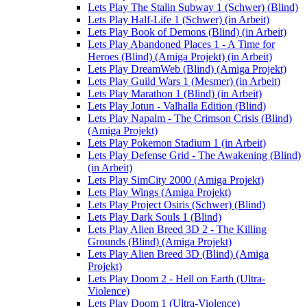
Lets Play The Stalin Subway 1 (Schwer) (Blind)
Lets Play Half-Life 1 (Schwer) (in Arbeit)
Lets Play Book of Demons (Blind) (in Arbeit)
Lets Play Abandoned Places 1 - A Time for
Heroes (Blind) (Amiga Projekt) (in Arbeit)
Lets Play DreamWeb (Blind) (Amiga Projekt)
Lets Play Guild Wars 1 (Mesmer) (in Arbeit)
Lets Play Marathon 1 (Blind) (in Arbeit)
Lets Play Jotun - Valhalla Edition (Blind)
Lets Play Napalm - The Crimson Crisis (Blind)
(Amiga Projekt)
Lets Play Pokemon Stadium 1 (in Arbeit)
Lets Play Defense Grid - The Awakening (Blind)
(in Arbeit)
Lets Play SimCity 2000 (Amiga Projekt)
Lets Play Wings (Amiga Projekt)
Lets Play Project Osiris (Schwer) (Blind)
Lets Play Dark Souls 1 (Blind)
Lets Play Alien Breed 3D 2 - The Killing
Grounds (Blind) (Amiga Projekt)
Lets Play Alien Breed 3D (Blind) (Amiga
Projekt)
Lets Play Doom 2 - Hell on Earth (Ultra-
Violence)
Lets Play Doom 1 (Ultra-Violence)