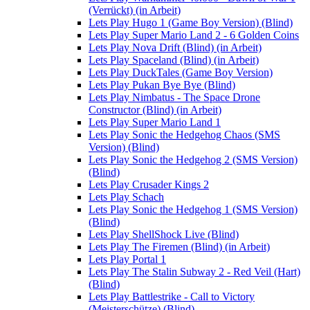
(Verrückt) (in Arbeit)
Lets Play Hugo 1 (Game Boy Version) (Blind)
Lets Play Super Mario Land 2 - 6 Golden Coins
Lets Play Nova Drift (Blind) (in Arbeit)
Lets Play Spaceland (Blind) (in Arbeit)
Lets Play DuckTales (Game Boy Version)
Lets Play Pukan Bye Bye (Blind)
Lets Play Nimbatus - The Space Drone
Constructor (Blind) (in Arbeit)
Lets Play Super Mario Land 1
Lets Play Sonic the Hedgehog Chaos (SMS
Version) (Blind)
Lets Play Sonic the Hedgehog 2 (SMS Version)
(Blind)
Lets Play Crusader Kings 2
Lets Play Schach
Lets Play Sonic the Hedgehog 1 (SMS Version)
(Blind)
Lets Play ShellShock Live (Blind)
Lets Play The Firemen (Blind) (in Arbeit)
Lets Play Portal 1
Lets Play The Stalin Subway 2 - Red Veil (Hart)
(Blind)
Lets Play Battlestrike - Call to Victory
(Meisterschütze) (Blind)