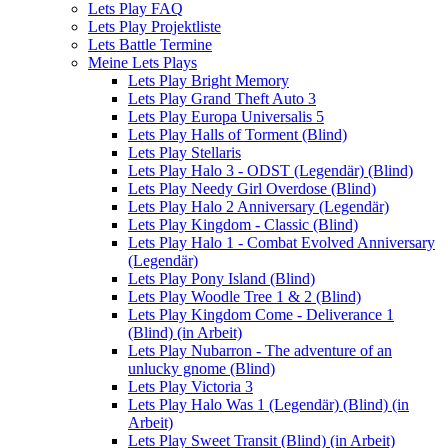
Lets Play FAQ
Lets Play Projektliste
Lets Battle Termine
Meine Lets Plays
Lets Play Bright Memory
Lets Play Grand Theft Auto 3
Lets Play Europa Universalis 5
Lets Play Halls of Torment (Blind)
Lets Play Stellaris
Lets Play Halo 3 - ODST (Legendär) (Blind)
Lets Play Needy Girl Overdose (Blind)
Lets Play Halo 2 Anniversary (Legendär)
Lets Play Kingdom - Classic (Blind)
Lets Play Halo 1 - Combat Evolved Anniversary
(Legendär)
Lets Play Pony Island (Blind)
Lets Play Woodle Tree 1 & 2 (Blind)
Lets Play Kingdom Come - Deliverance 1
(Blind) (in Arbeit)
Lets Play Nubarron - The adventure of an
unlucky gnome (Blind)
Lets Play Victoria 3
Lets Play Halo Was 1 (Legendär) (Blind) (in
Arbeit)
Lets Play Sweet Transit (Blind) (in Arbeit)