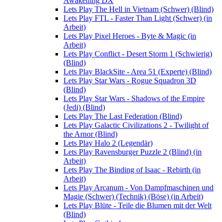
Awakening DX
Lets Play The Hell in Vietnam (Schwer) (Blind)
Lets Play FTL - Faster Than Light (Schwer) (in
Arbeit)
Lets Play Pixel Heroes - Byte & Magic (in
Arbeit)
Lets Play Conflict - Desert Storm 1 (Schwierig)
(Blind)
Lets Play BlackSite - Area 51 (Experte) (Blind)
Lets Play Star Wars - Rogue Squadron 3D
(Blind)
Lets Play Star Wars - Shadows of the Empire
(Jedi) (Blind)
Lets Play The Last Federation (Blind)
Lets Play Galactic Civilizations 2 - Twilight of
the Arnor (Blind)
Lets Play Halo 2 (Legendär)
Lets Play Ravensburger Puzzle 2 (Blind) (in
Arbeit)
Lets Play The Binding of Isaac - Rebirth (in
Arbeit)
Lets Play Arcanum - Von Dampfmaschinen und
Magie (Schwer) (Technik) (Böse) (in Arbeit)
Lets Play Blüte - Teile die Blumen mit der Welt
(Blind)