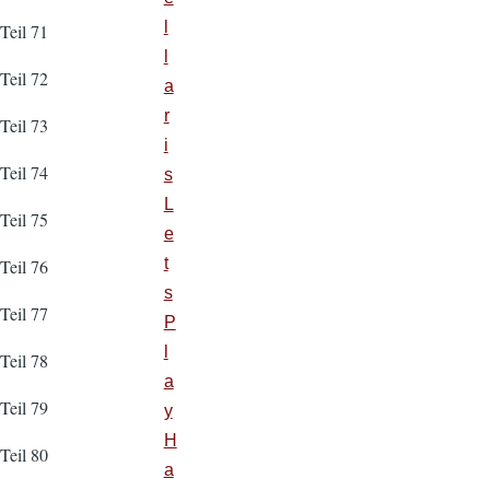
l
Teil 71
l
Teil 72
a
r
Teil 73
i
Teil 74
s
L
Teil 75
e
t
Teil 76
s
Teil 77
P
l
Teil 78
a
Teil 79
y
H
Teil 80
a