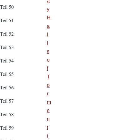
a
Teil 50
y
H
Teil 51
a
Teil 52
l
l
Teil 53
s
o
Teil 54
f
Teil 55
T
o
Teil 56
r
Teil 57
m
e
Teil 58
n
Teil 59
t
(