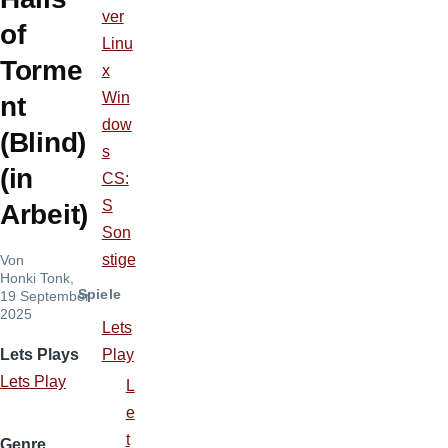
ver
of
Linu
Torme
x
Win
nt
dow
(Blind)
s
(in
CS:
S
Arbeit)
Son
stige
Von
Honki Tonk
,
Spiele
19 September
2025
Lets
Play
Lets Plays
Lets Play
L
e
t
Genre