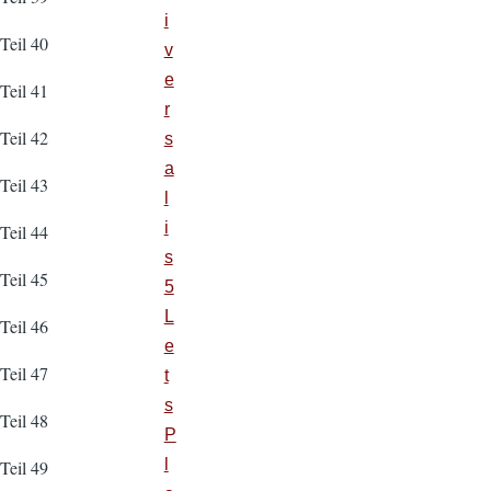
i
Teil 40
v
e
Teil 41
r
Teil 42
s
a
Teil 43
l
i
Teil 44
s
Teil 45
5
L
Teil 46
e
Teil 47
t
s
Teil 48
P
l
Teil 49