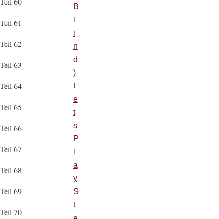
Teil 60
B
l
Teil 61
i
Teil 62
n
d
Teil 63
)
Teil 64
L
e
Teil 65
t
s
Teil 66
P
Teil 67
l
a
Teil 68
y
Teil 69
S
t
Teil 70
e