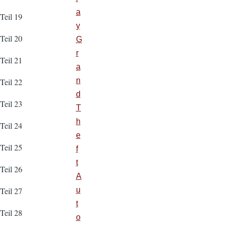
a
Teil 19
y
Teil 20
G
r
Teil 21
a
n
Teil 22
d
Teil 23
T
h
Teil 24
e
Teil 25
f
t
Teil 26
A
u
Teil 27
t
Teil 28
o