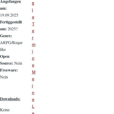
Angefangen
tt
am:
l
19.09.2025
e
Fertiggestellt
T
am:
2025?
e
Genre:
r
ARPG/Roque
m
like
i
Open
n
Source:
Nein
e
Freeware:
M
Nein
e
i
n
Downloads:
e
L
Keine
e