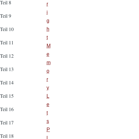
Teil 8
r
i
Teil 9
g
Teil 10
h
t
Teil 11
M
e
Teil 12
m
Teil 13
o
r
Teil 14
y
Teil 15
L
e
Teil 16
t
s
Teil 17
P
Teil 18
l