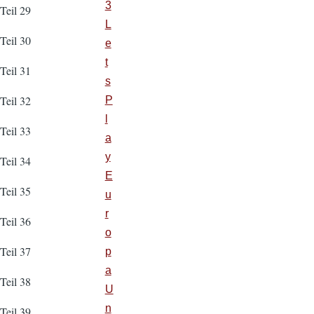
3
Teil 29
L
Teil 30
e
t
Teil 31
s
Teil 32
P
l
Teil 33
a
y
Teil 34
E
Teil 35
u
r
Teil 36
o
Teil 37
p
a
Teil 38
U
n
Teil 39