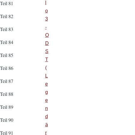
l
Teil 81
o
Teil 82
3
-
Teil 83
O
Teil 84
D
S
Teil 85
T
Teil 86
(
L
Teil 87
e
g
Teil 88
e
Teil 89
n
d
Teil 90
ä
Teil 91
r