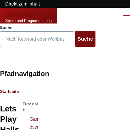
Direkt zum Inhalt
Totalplanlos.de
Men
Spiele und Programmierung
Suche
Pfadnavigation
Startseite
Tutorial
Lets
s
Play
Gam
eser
Halls