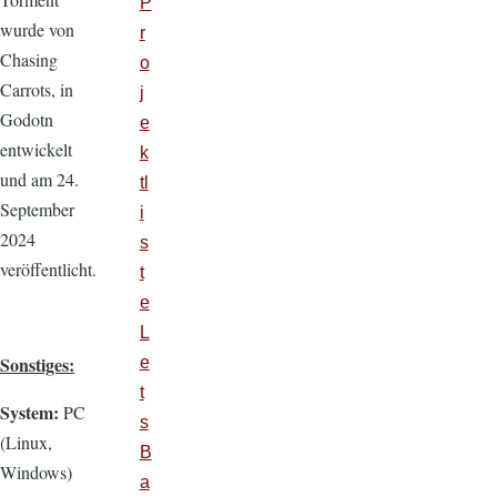
P
wurde von
r
Chasing
o
Carrots, in
j
Godotn
e
entwickelt
k
und am 24.
tl
September
i
2024
s
veröffentlicht.
t
e
L
Sonstiges:
e
t
System:
PC
s
(Linux,
B
Windows)
a