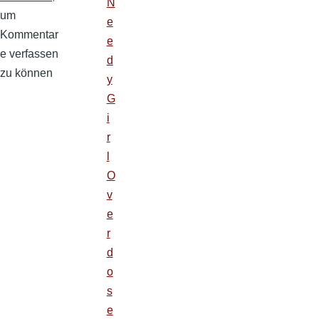
N
um
e
Kommentar
e
e verfassen
d
zu können
y
G
i
r
l
O
v
e
r
d
o
s
e