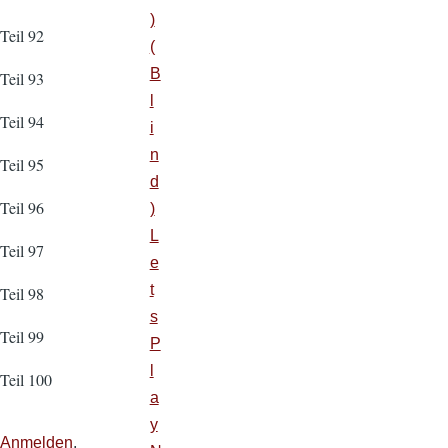
)
Teil 92
(
B
Teil 93
l
Teil 94
i
n
Teil 95
d
Teil 96
)
L
Teil 97
e
t
Teil 98
s
Teil 99
P
l
Teil 100
a
y
Anmelden
,