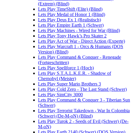
(Extrem) (Blind)
Lets Play TimeShift (Elite) (Blind)
Lets Play Medal of Honor 1 (Blind)
Lets Play Deus Ex 1 (Realistisch)
Lets Play Empire Earth 1 (Schwer)
Lets Play Machines - Wired for War (Blind)
Lets Play Tony Hawk’s Pro Skater 2
Lets Play Act of War - Direct Action (Experte)
Lets Play Warcraft 1 - Orcs & Humans (DOS
Version) (Blind)
Lets Play Command & Conquer - Renegade
(Fortgeschritten)
Lets Play Spellforce 1 (Hoch)
Lets Play S.T.A.L.K.E.R. - Shadow of
Chernobyl (Meister)
Lets Play Super Mario Brothers 3
Lets Play Cold Zero - The Last Stand (Schwer)
Lets Play SimCity 3000
Lets Play Command & Conquer 3 - Tiberian Sun
(Schwer)
Lets Play Terrorist Takedown - War In Colombia
(Schwer) (De-M-oN) (Blind)
Lets Play Turok 2 - Seeds of Evil (Schwer) (De-
M-oN)
Lets Play Earth 2140 (Schwer) (DOS Version)