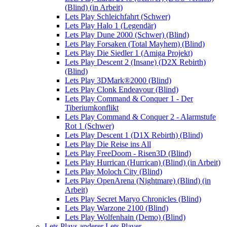
(Blind) (in Arbeit)
Lets Play Schleichfahrt (Schwer)
Lets Play Halo 1 (Legendär)
Lets Play Dune 2000 (Schwer) (Blind)
Lets Play Forsaken (Total Mayhem) (Blind)
Lets Play Die Siedler 1 (Amiga Projekt)
Lets Play Descent 2 (Insane) (D2X Rebirth)
(Blind)
Lets Play 3DMark®2000 (Blind)
Lets Play Clonk Endeavour (Blind)
Lets Play Command & Conquer 1 - Der
Tiberiumkonflikt
Lets Play Command & Conquer 2 - Alarmstufe
Rot 1 (Schwer)
Lets Play Descent 1 (D1X Rebirth) (Blind)
Lets Play Die Reise ins All
Lets Play FreeDoom - Risen3D (Blind)
Lets Play Hurrican (Hurrican) (Blind) (in Arbeit)
Lets Play Moloch City (Blind)
Lets Play OpenArena (Nightmare) (Blind) (in
Arbeit)
Lets Play Secret Maryo Chronicles (Blind)
Lets Play Warzone 2100 (Blind)
Lets Play Wolfenhain (Demo) (Blind)
Lets Plays anderer Lets Player