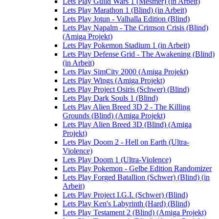
Lets Play Guild Wars 1 (Mesmer) (in Arbeit)
Lets Play Marathon 1 (Blind) (in Arbeit)
Lets Play Jotun - Valhalla Edition (Blind)
Lets Play Napalm - The Crimson Crisis (Blind)
(Amiga Projekt)
Lets Play Pokemon Stadium 1 (in Arbeit)
Lets Play Defense Grid - The Awakening (Blind)
(in Arbeit)
Lets Play SimCity 2000 (Amiga Projekt)
Lets Play Wings (Amiga Projekt)
Lets Play Project Osiris (Schwer) (Blind)
Lets Play Dark Souls 1 (Blind)
Lets Play Alien Breed 3D 2 - The Killing
Grounds (Blind) (Amiga Projekt)
Lets Play Alien Breed 3D (Blind) (Amiga
Projekt)
Lets Play Doom 2 - Hell on Earth (Ultra-
Violence)
Lets Play Doom 1 (Ultra-Violence)
Lets Play Pokemon - Gelbe Edition Randomizer
Lets Play Forged Batallion (Schwer) (Blind) (in
Arbeit)
Lets Play Project I.G.I. (Schwer) (Blind)
Lets Play Ken's Labyrinth (Hard) (Blind)
Lets Play Testament 2 (Blind) (Amiga Projekt)