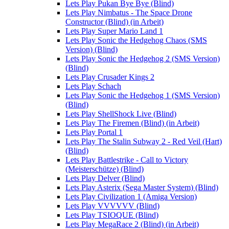
Lets Play Pukan Bye Bye (Blind)
Lets Play Nimbatus - The Space Drone
Constructor (Blind) (in Arbeit)
Lets Play Super Mario Land 1
Lets Play Sonic the Hedgehog Chaos (SMS
Version) (Blind)
Lets Play Sonic the Hedgehog 2 (SMS Version)
(Blind)
Lets Play Crusader Kings 2
Lets Play Schach
Lets Play Sonic the Hedgehog 1 (SMS Version)
(Blind)
Lets Play ShellShock Live (Blind)
Lets Play The Firemen (Blind) (in Arbeit)
Lets Play Portal 1
Lets Play The Stalin Subway 2 - Red Veil (Hart)
(Blind)
Lets Play Battlestrike - Call to Victory
(Meisterschütze) (Blind)
Lets Play Delver (Blind)
Lets Play Asterix (Sega Master System) (Blind)
Lets Play Civilization 1 (Amiga Version)
Lets Play VVVVVV (Blind)
Lets Play TSIOQUE (Blind)
Lets Play MegaRace 2 (Blind) (in Arbeit)