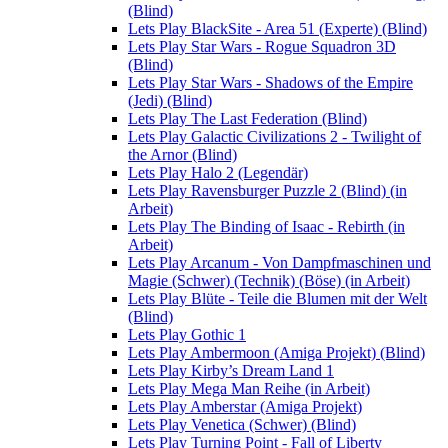
(Blind)
Lets Play BlackSite - Area 51 (Experte) (Blind)
Lets Play Star Wars - Rogue Squadron 3D
(Blind)
Lets Play Star Wars - Shadows of the Empire
(Jedi) (Blind)
Lets Play The Last Federation (Blind)
Lets Play Galactic Civilizations 2 - Twilight of
the Arnor (Blind)
Lets Play Halo 2 (Legendär)
Lets Play Ravensburger Puzzle 2 (Blind) (in
Arbeit)
Lets Play The Binding of Isaac - Rebirth (in
Arbeit)
Lets Play Arcanum - Von Dampfmaschinen und
Magie (Schwer) (Technik) (Böse) (in Arbeit)
Lets Play Blüte - Teile die Blumen mit der Welt
(Blind)
Lets Play Gothic 1
Lets Play Ambermoon (Amiga Projekt) (Blind)
Lets Play Kirby’s Dream Land 1
Lets Play Mega Man Reihe (in Arbeit)
Lets Play Amberstar (Amiga Projekt)
Lets Play Venetica (Schwer) (Blind)
Lets Play Turning Point - Fall of Liberty