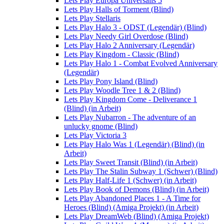
Lets Play Europa Universalis 5
Lets Play Halls of Torment (Blind)
Lets Play Stellaris
Lets Play Halo 3 - ODST (Legendär) (Blind)
Lets Play Needy Girl Overdose (Blind)
Lets Play Halo 2 Anniversary (Legendär)
Lets Play Kingdom - Classic (Blind)
Lets Play Halo 1 - Combat Evolved Anniversary
(Legendär)
Lets Play Pony Island (Blind)
Lets Play Woodle Tree 1 & 2 (Blind)
Lets Play Kingdom Come - Deliverance 1
(Blind) (in Arbeit)
Lets Play Nubarron - The adventure of an
unlucky gnome (Blind)
Lets Play Victoria 3
Lets Play Halo Was 1 (Legendär) (Blind) (in
Arbeit)
Lets Play Sweet Transit (Blind) (in Arbeit)
Lets Play The Stalin Subway 1 (Schwer) (Blind)
Lets Play Half-Life 1 (Schwer) (in Arbeit)
Lets Play Book of Demons (Blind) (in Arbeit)
Lets Play Abandoned Places 1 - A Time for
Heroes (Blind) (Amiga Projekt) (in Arbeit)
Lets Play DreamWeb (Blind) (Amiga Projekt)