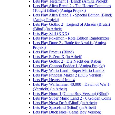
Lets Play Testament 1 (Blind) (Amiga Projekt)
Lets Play Alien Breed 2 - The Horror Continues
(Tough) (Blind) (Amiga Projekt)
Lets Play Alien Breed 1 - Special Edition (Blind)
(Amiga Projekt)
Lets Play Gothic 2 - Legend of Ahssûn (Brutal)
(Blind) (in Arbeit)
Lets Play XIII (XXX)
Lets Play Pokemon - Rote Edition Randomizer
Lets Play Dune 2 - Battle for Arrakis (Amiga
Projekt)
Lets Play Proteus (Blind)
Lets Play F-Zero X (in Arbeit)
Lets Play Gothic 2 - Die Nacht des Raben
Lets Play Cannon Fodder 1 (Amiga Projekt)
Lets Play Wario Land - Super Mario Land 3
Lets Play Princess Maker 2 (DOS Version)
Lets Play Hearts of Iron 4
Lets Play Warhammer 40.000 - Dawn of War 1
(Verrückt) (in Arbeit)
Lets Play Hugo 1 (Game Boy Version) (Blind)
Lets Play Super Mario Land 2 - 6 Golden Coins
Lets Play Nova Drift (Blind) (in Arbeit)
Lets Play Spaceland (Blind) (in Arbeit)
Lets Play DuckTales (Game Boy Version)