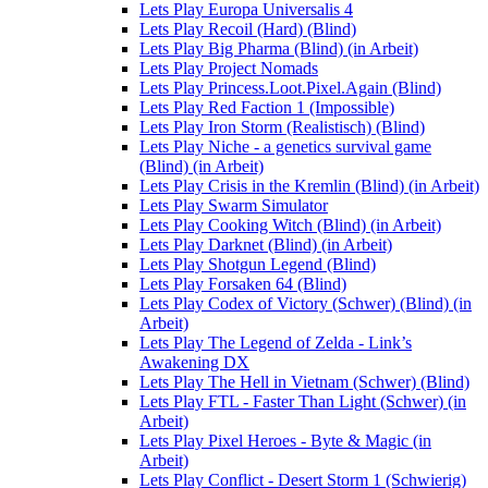
Lets Play Europa Universalis 4
Lets Play Recoil (Hard) (Blind)
Lets Play Big Pharma (Blind) (in Arbeit)
Lets Play Project Nomads
Lets Play Princess.Loot.Pixel.Again (Blind)
Lets Play Red Faction 1 (Impossible)
Lets Play Iron Storm (Realistisch) (Blind)
Lets Play Niche - a genetics survival game
(Blind) (in Arbeit)
Lets Play Crisis in the Kremlin (Blind) (in Arbeit)
Lets Play Swarm Simulator
Lets Play Cooking Witch (Blind) (in Arbeit)
Lets Play Darknet (Blind) (in Arbeit)
Lets Play Shotgun Legend (Blind)
Lets Play Forsaken 64 (Blind)
Lets Play Codex of Victory (Schwer) (Blind) (in
Arbeit)
Lets Play The Legend of Zelda - Link’s
Awakening DX
Lets Play The Hell in Vietnam (Schwer) (Blind)
Lets Play FTL - Faster Than Light (Schwer) (in
Arbeit)
Lets Play Pixel Heroes - Byte & Magic (in
Arbeit)
Lets Play Conflict - Desert Storm 1 (Schwierig)