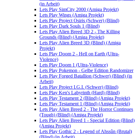
(in Arbeit)
Lets Play SimCity 2000 (Amiga Projekt)
Lets Play Wings (Amiga Projekt)
Lets Play Project Osiris (Schwer) (Blind)
Lets Play Dark Souls 1 (Blind)
Lets Play Alien Breed 3D 2 - The Killing
Grounds (Blind) (Amiga Projekt)
Lets Play Alien Breed 3D (Blind) (Amiga
Projekt)
Lets Play Doom 2 - Hell on Earth (Ultra-
Violence)
Lets Play Doom 1 (Ultra-Violence)
Lets Play Pokemon - Gelbe Edition Randomizer
Lets Play Forged Batallion (Schwer) (Blind) (in
Arbeit)
Lets Play Project I.G.I. (Schwer) (Blind)
Lets Play Ken's Labyrinth (Hard) (Blind)
Lets Play Testament 2 (Blind) (Amiga Projekt)
Lets Play Testament 1 (Blind) (Amiga Projekt)
Lets Play Alien Breed 2 - The Horror Continues
(Tough) (Blind) (Amiga Projekt)
Lets Play Alien Breed 1 - Special Edition (Blind)
(Amiga Projekt)
Lets Play Gothic 2 - Legend of Ahssûn (Brutal)
(Blind) (in Arbeit)