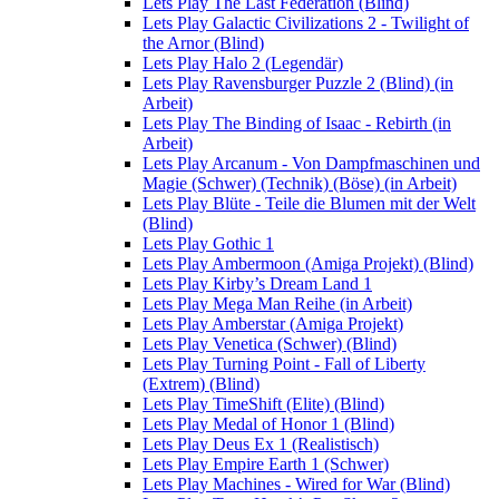
Lets Play The Last Federation (Blind)
Lets Play Galactic Civilizations 2 - Twilight of
the Arnor (Blind)
Lets Play Halo 2 (Legendär)
Lets Play Ravensburger Puzzle 2 (Blind) (in
Arbeit)
Lets Play The Binding of Isaac - Rebirth (in
Arbeit)
Lets Play Arcanum - Von Dampfmaschinen und
Magie (Schwer) (Technik) (Böse) (in Arbeit)
Lets Play Blüte - Teile die Blumen mit der Welt
(Blind)
Lets Play Gothic 1
Lets Play Ambermoon (Amiga Projekt) (Blind)
Lets Play Kirby’s Dream Land 1
Lets Play Mega Man Reihe (in Arbeit)
Lets Play Amberstar (Amiga Projekt)
Lets Play Venetica (Schwer) (Blind)
Lets Play Turning Point - Fall of Liberty
(Extrem) (Blind)
Lets Play TimeShift (Elite) (Blind)
Lets Play Medal of Honor 1 (Blind)
Lets Play Deus Ex 1 (Realistisch)
Lets Play Empire Earth 1 (Schwer)
Lets Play Machines - Wired for War (Blind)