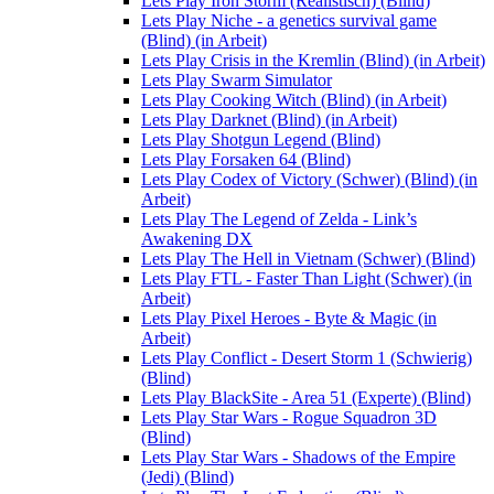
Lets Play Iron Storm (Realistisch) (Blind)
Lets Play Niche - a genetics survival game
(Blind) (in Arbeit)
Lets Play Crisis in the Kremlin (Blind) (in Arbeit)
Lets Play Swarm Simulator
Lets Play Cooking Witch (Blind) (in Arbeit)
Lets Play Darknet (Blind) (in Arbeit)
Lets Play Shotgun Legend (Blind)
Lets Play Forsaken 64 (Blind)
Lets Play Codex of Victory (Schwer) (Blind) (in
Arbeit)
Lets Play The Legend of Zelda - Link’s
Awakening DX
Lets Play The Hell in Vietnam (Schwer) (Blind)
Lets Play FTL - Faster Than Light (Schwer) (in
Arbeit)
Lets Play Pixel Heroes - Byte & Magic (in
Arbeit)
Lets Play Conflict - Desert Storm 1 (Schwierig)
(Blind)
Lets Play BlackSite - Area 51 (Experte) (Blind)
Lets Play Star Wars - Rogue Squadron 3D
(Blind)
Lets Play Star Wars - Shadows of the Empire
(Jedi) (Blind)