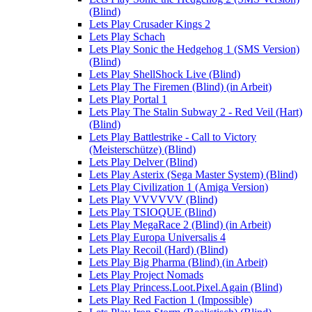
(Blind)
Lets Play Crusader Kings 2
Lets Play Schach
Lets Play Sonic the Hedgehog 1 (SMS Version)
(Blind)
Lets Play ShellShock Live (Blind)
Lets Play The Firemen (Blind) (in Arbeit)
Lets Play Portal 1
Lets Play The Stalin Subway 2 - Red Veil (Hart)
(Blind)
Lets Play Battlestrike - Call to Victory
(Meisterschütze) (Blind)
Lets Play Delver (Blind)
Lets Play Asterix (Sega Master System) (Blind)
Lets Play Civilization 1 (Amiga Version)
Lets Play VVVVVV (Blind)
Lets Play TSIOQUE (Blind)
Lets Play MegaRace 2 (Blind) (in Arbeit)
Lets Play Europa Universalis 4
Lets Play Recoil (Hard) (Blind)
Lets Play Big Pharma (Blind) (in Arbeit)
Lets Play Project Nomads
Lets Play Princess.Loot.Pixel.Again (Blind)
Lets Play Red Faction 1 (Impossible)