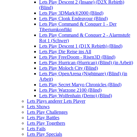
Lets Play Descent 2 (Insane) (D2X Rebirth)
(Blind)
Lets Play 3DMark®2000 (Blind)
Lets Play Clonk Endeavour (Blind)
Lets Play Command & Conquer 1 - Der
Tiberiumkonflikt
Lets Play Command & Conquer 2 - Alarmstufe
Rot 1 (Schwer)
Lets Play Descent 1 (D1X Rebirth) (Blind)
Lets Play Die Reise ins All
Lets Play FreeDoom - Risen3D (Blind)
Lets Play Hurrican (Hurrican) (Blind) (in Arbeit)
Lets Play Moloch City (Blind)
Lets Play OpenArena (Nightmare) (Blind) (in
Arbeit)
Lets Play Secret Maryo Chronicles (Blind)
Lets Play Warzone 2100 (Blind)
Lets Play Wolfenhain (Demo) (Blind)
Lets Plays anderer Lets Player
Lets Shows
Lets Play Challenges
Lets Play Battles
Lets Play Togethers
Lets Fails
Lets Play Specials