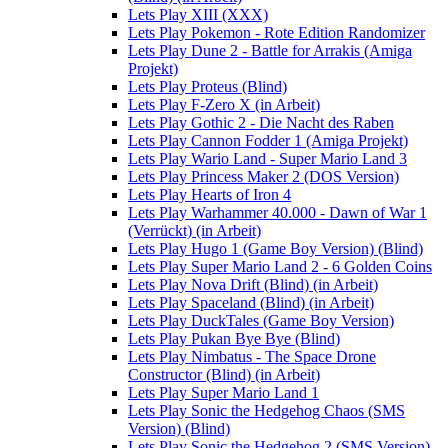
Lets Play XIII (XXX)
Lets Play Pokemon - Rote Edition Randomizer
Lets Play Dune 2 - Battle for Arrakis (Amiga
Projekt)
Lets Play Proteus (Blind)
Lets Play F-Zero X (in Arbeit)
Lets Play Gothic 2 - Die Nacht des Raben
Lets Play Cannon Fodder 1 (Amiga Projekt)
Lets Play Wario Land - Super Mario Land 3
Lets Play Princess Maker 2 (DOS Version)
Lets Play Hearts of Iron 4
Lets Play Warhammer 40.000 - Dawn of War 1
(Verrückt) (in Arbeit)
Lets Play Hugo 1 (Game Boy Version) (Blind)
Lets Play Super Mario Land 2 - 6 Golden Coins
Lets Play Nova Drift (Blind) (in Arbeit)
Lets Play Spaceland (Blind) (in Arbeit)
Lets Play DuckTales (Game Boy Version)
Lets Play Pukan Bye Bye (Blind)
Lets Play Nimbatus - The Space Drone
Constructor (Blind) (in Arbeit)
Lets Play Super Mario Land 1
Lets Play Sonic the Hedgehog Chaos (SMS
Version) (Blind)
Lets Play Sonic the Hedgehog 2 (SMS Version)