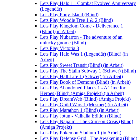
Lets Play Halo 1 - Combat Evolved Anniversary
(Legendär)
Lets Play Pony Island (Blind)
Lets Play Woodle Tree 1 & 2 (Blind)
Lets Play Kingdom Come - Deliverance 1
(Blind) (in Arbeit)
Lets Play Nubarron - The adventure of an
unlucky gnome (Blind)
Lets Play Victoria 3
Lets Play Halo Was 1 (Legendär) (Blind) (in
Arbeit)
Lets Play Sweet Transit (Blind) (in Arbeit)
Lets Play The Stalin Subway 1 (Schwer) (Blind)
Lets Play Half-Life 1 (Schwer) (in Arbeit)
Lets Play Book of Demons (Blind) (in Arbeit)
Lets Play Abandoned Places 1 - A Time for
Heroes (Blind) (Amiga Projekt) (in Arbeit)
Lets Play DreamWeb (Blind) (Amiga Projekt)
Lets Play Guild Wars 1 (Mesmer) (in Arbeit)
Lets Play Marathon 1 (Blind) (in Arbeit)
Lets Play Jotun - Valhalla Edition (Blind)
Lets Play Napalm - The Crimson Crisis (Blind)
(Amiga Projekt)
Lets Play Pokemon Stadium 1 (in Arbeit)
Lets Play Defense Grid - The Awakening (Blind)