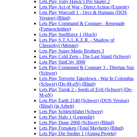
Lets Play Tony Hawk’s Pro Skater 2
Lets Play Act of War - Direct Action (Experte)
Lets Play Warcraft 1 - Orcs & Humans (DOS
Version) (Blind)
Lets Play Command & Conquer - Renegade
(Fortgeschritten)
Lets Play Spellforce 1 (Hoch)
Lets Play S.T.A.L.K.E.R. - Shadow of
Chernobyl (Meister)
Lets Play Super Mario Brothers 3
Lets Play Cold Zero - The Last Stand (Schwer)
Lets Play SimCity 3000
Lets Play Command & Conquer 3 - Tiberian Sun
(Schwer)
Lets Play Terrorist Takedown - War In Colombia
(Schwer) (De-M-oN) (Blind)
Lets Play Turok 2 - Seeds of Evil (Schwer) (De-
M-oN)
Lets Play Earth 2140 (Schwer) (DOS Version)
(Blind) (in Arbeit)
Lets Play Schleichfahrt (Schwer)
Lets Play Halo 1 (Legendär)
Lets Play Dune 2000 (Schwer) (Blind)
Lets Play Forsaken (Total Mayhem) (Blind)
Lets Play Die Siedler 1 (Amiga Projekt)