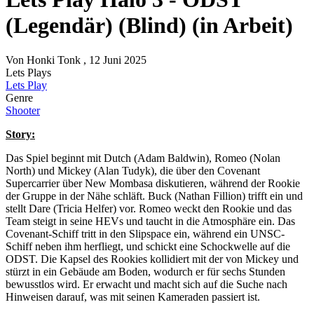
(Legendär) (Blind) (in Arbeit)
Von
Honki Tonk
, 12 Juni 2025
Lets Plays
Lets Play
Genre
Shooter
Story:
Das Spiel beginnt mit Dutch (Adam Baldwin), Romeo (Nolan
North) und Mickey (Alan Tudyk), die über den Covenant
Supercarrier über New Mombasa diskutieren, während der Rookie
der Gruppe in der Nähe schläft. Buck (Nathan Fillion) trifft ein und
stellt Dare (Tricia Helfer) vor. Romeo weckt den Rookie und das
Team steigt in seine HEVs und taucht in die Atmosphäre ein. Das
Covenant-Schiff tritt in den Slipspace ein, während ein UNSC-
Schiff neben ihm herfliegt, und schickt eine Schockwelle auf die
ODST. Die Kapsel des Rookies kollidiert mit der von Mickey und
stürzt in ein Gebäude am Boden, wodurch er für sechs Stunden
bewusstlos wird. Er erwacht und macht sich auf die Suche nach
Hinweisen darauf, was mit seinen Kameraden passiert ist.