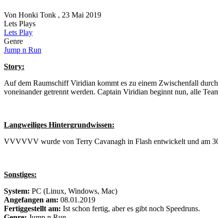
Von
Honki Tonk
, 23 Mai 2019
Lets Plays
Lets Play
Genre
Jump n Run
Story:
Auf dem Raumschiff Viridian kommt es zu einem Zwischenfall durch D
voneinander getrennt werden. Captain Viridian beginnt nun, alle Tea
Langweiliges Hintergrundwissen:
VVVVVV wurde von Terry Cavanagh in Flash entwickelt und am 30. Mai
Sonstiges:
System:
PC (Linux, Windows, Mac)
Angefangen am:
08.01.2019
Fertiggestellt am:
Ist schon fertig, aber es gibt noch Speedruns.
Genre:
Jump n Run