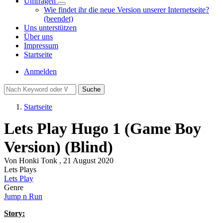
Umfragen
Unternavigation
Wie findet ihr die neue Version unserer Internetseite?
von
(beendet)
Umfragen
Uns unterstützen
Über uns
Impressum
Startseite
Benutzermenü
Anmelden
Suche
Startseite
Pfadnavigation
Lets Play Hugo 1 (Game Boy
Version) (Blind)
Von
Honki Tonk
, 21 August 2020
Lets Plays
Lets Play
Genre
Jump n Run
Story: