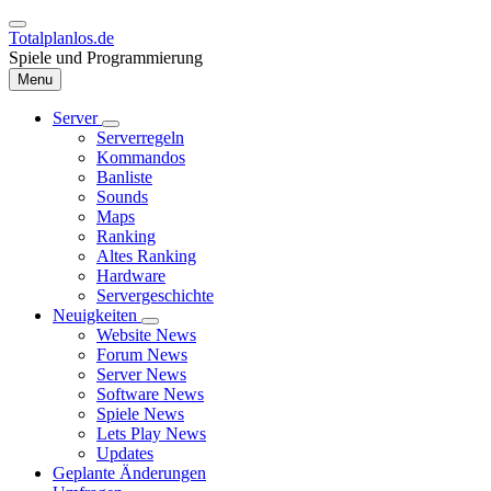
Direkt
zum
Totalplanlos.de
Inhalt
Spiele und Programmierung
Menu
Server
Unternavigation
Serverregeln
Hauptnavigation
von
Kommandos
Server
Banliste
Sounds
Maps
Ranking
Altes Ranking
Hardware
Servergeschichte
Neuigkeiten
Unternavigation
Website News
von
Forum News
Neuigkeiten
Server News
Software News
Spiele News
Lets Play News
Updates
Geplante Änderungen