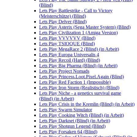
(Blind)
Lets Play Battlestrike - Call to Victory
(Meisterschütze) (Blind)
Lets Play Delver (Blind)
Lets Play Asterix (Sega Master System) (Blind)
Lets Play Civilization 1 (Amiga Version)
Lets Play VVVVVV (Blind)
Lets Play TSIOQUE (Blind)
Lets Play MegaRace 2 (Blind) (in Arbeit)
Lets Play Europa Universalis 4
Lets Play Recoil (Hard) (Blind)
Lets Play Big Pharma (Blind) (in Arbeit)
Lets Play Project Nomads
Lets Play Princess.Loot.Pixel.Again (Blind)
Lets Play Red Faction 1 (Impossible)
Lets Play Iron Storm (Realistisch) (Blind)
Lets Play Niche - a genetics survival game
(Blind) (in Arbeit)
Lets Play Crisis in the Kremlin (Blind) (in Arbeit)
Lets Play Swarm Simulator
Lets Play Cooking Witch (Blind) (in Arbeit)
Lets Play Darknet (Blind) (in Arbeit)
Lets Play Shotgun Legend (Blind)
Lets Play Forsaken 64 (Blind)