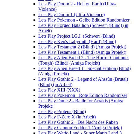
Lets Play Doom 2 - Hell on Earth (Ultra-
Violence)
Lets Play Doom 1 (Ultra-Violence)
Lets Play Pokemon - Gelbe Edition Randomizer
Lets Play Forged Batallion (Schwer) (Blind) (in
Arbeit)
Lets Play Project I.G.I. (Schwer) (Blind)
Lets Play Ken's Labyrinth (Hard) (Blind)
Lets Play Testament 2 (Blind) (Amiga Projekt)
Lets Play Testament 1 (Blind) (Amiga Projekt)
Lets Play Alien Breed 2 - The Horror Continues
(Tough) (Blind) (Amiga Projekt)
Lets Play Alien Breed 1 - Special Edition (Blind)
(Amiga Projekt)
Lets Play Gothic 2 - Legend of Ahssûn (Brutal)
(Blind) (in Arbeit)
Lets Play XIII (XXX)
Lets Play Pokemon - Rote Edition Randomizer
Lets Play Dune 2 - Battle for Arrakis (Amiga
Projekt)
Lets Play Proteus (Blind)
Lets Play F-Zero X (in Arbeit)
Lets Play Gothic 2 - Die Nacht des Raben
Lets Play Cannon Fodder 1 (Amiga Projekt)
Lets Play Wario Land - Super Mario Land 3