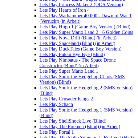
Lets Play Princess Maker 2 (DOS Version)
Lets Play Hearts of Iron 4
Lets Play Warhammer 40.000 - Dawn of War 1
(Verrückt) (in Arbeit)
Lets Play Hugo 1 (Game Boy Version) (Blind)
Lets Play Super Mario Land 2 - 6 Golden Coins
Lets Play Nova Drift (Blind) (in Arbeit)
Lets Play Spaceland (Blind) (in Arbeit)
Lets Play DuckTales (Game Boy Version)
Lets Play Pukan Bye Bye (Blind)
Lets Play Nimbatus - The Space Drone
Constructor (Blind) (in Arbeit)
Lets Play Super Mario Land 1
Lets Play Sonic the Hedgehog Chaos (SMS
Version) (Blind)
Lets Play Sonic the Hedgehog 2 (SMS Version)
(Blind)
Lets Play Crusader Kings 2
Lets Play Schach
Lets Play Sonic the Hedgehog 1 (SMS Version)
(Blind)
Lets Play ShellShock Live (Blind)
Lets Play The Firemen (Blind) (in Arbeit)
Lets Play Portal 1
Lets Play The Stalin Subway 2 - Red Veil (Hart)