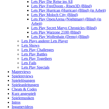
Lets Play Die Reise ins All
Lets Play FreeDoom - Risen3D (Blind)
Lets Play Hurrican (Hurrican) (Blind) (in Arbeit)
Lets Play Moloch City (Blind)
Lets Play OpenArena (Nightmare) (Blind) (in
Arbeit)
Lets Play Secret Maryo Chronicles (Blind)
Lets Play Warzone 2100 (Blind)
Lets Play Wolfenhain (Demo) (Blind)
Lets Plays anderer Lets Player
Lets Shows
Lets Play Challenges
Lets Play Battles
Lets Play Togethers
Lets Fails
Lets Play Specials
Mapreviews
Spielereviews
Spielelösungen
Spieleanleitungen
Cheats & Codes
Kurz angespielt
Spielemusiken
Intros
Ingamevideos