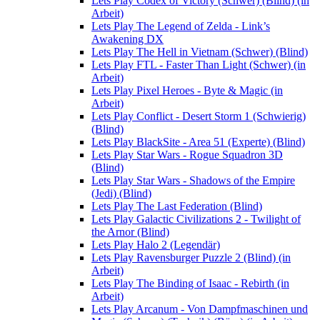
Lets Play Codex of Victory (Schwer) (Blind) (in
Arbeit)
Lets Play The Legend of Zelda - Link’s
Awakening DX
Lets Play The Hell in Vietnam (Schwer) (Blind)
Lets Play FTL - Faster Than Light (Schwer) (in
Arbeit)
Lets Play Pixel Heroes - Byte & Magic (in
Arbeit)
Lets Play Conflict - Desert Storm 1 (Schwierig)
(Blind)
Lets Play BlackSite - Area 51 (Experte) (Blind)
Lets Play Star Wars - Rogue Squadron 3D
(Blind)
Lets Play Star Wars - Shadows of the Empire
(Jedi) (Blind)
Lets Play The Last Federation (Blind)
Lets Play Galactic Civilizations 2 - Twilight of
the Arnor (Blind)
Lets Play Halo 2 (Legendär)
Lets Play Ravensburger Puzzle 2 (Blind) (in
Arbeit)
Lets Play The Binding of Isaac - Rebirth (in
Arbeit)
Lets Play Arcanum - Von Dampfmaschinen und