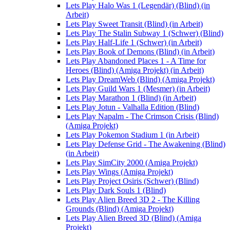
Lets Play Halo Was 1 (Legendär) (Blind) (in
Arbeit)
Lets Play Sweet Transit (Blind) (in Arbeit)
Lets Play The Stalin Subway 1 (Schwer) (Blind)
Lets Play Half-Life 1 (Schwer) (in Arbeit)
Lets Play Book of Demons (Blind) (in Arbeit)
Lets Play Abandoned Places 1 - A Time for
Heroes (Blind) (Amiga Projekt) (in Arbeit)
Lets Play DreamWeb (Blind) (Amiga Projekt)
Lets Play Guild Wars 1 (Mesmer) (in Arbeit)
Lets Play Marathon 1 (Blind) (in Arbeit)
Lets Play Jotun - Valhalla Edition (Blind)
Lets Play Napalm - The Crimson Crisis (Blind)
(Amiga Projekt)
Lets Play Pokemon Stadium 1 (in Arbeit)
Lets Play Defense Grid - The Awakening (Blind)
(in Arbeit)
Lets Play SimCity 2000 (Amiga Projekt)
Lets Play Wings (Amiga Projekt)
Lets Play Project Osiris (Schwer) (Blind)
Lets Play Dark Souls 1 (Blind)
Lets Play Alien Breed 3D 2 - The Killing
Grounds (Blind) (Amiga Projekt)
Lets Play Alien Breed 3D (Blind) (Amiga
Projekt)