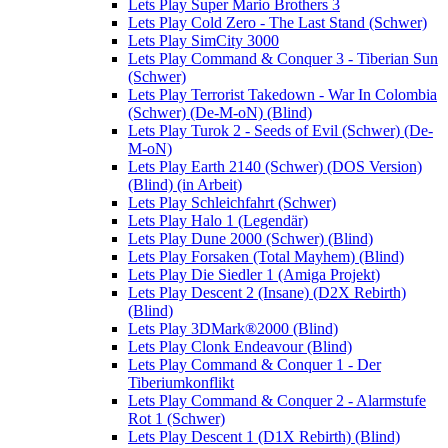
Lets Play Super Mario Brothers 3
Lets Play Cold Zero - The Last Stand (Schwer)
Lets Play SimCity 3000
Lets Play Command & Conquer 3 - Tiberian Sun
(Schwer)
Lets Play Terrorist Takedown - War In Colombia
(Schwer) (De-M-oN) (Blind)
Lets Play Turok 2 - Seeds of Evil (Schwer) (De-
M-oN)
Lets Play Earth 2140 (Schwer) (DOS Version)
(Blind) (in Arbeit)
Lets Play Schleichfahrt (Schwer)
Lets Play Halo 1 (Legendär)
Lets Play Dune 2000 (Schwer) (Blind)
Lets Play Forsaken (Total Mayhem) (Blind)
Lets Play Die Siedler 1 (Amiga Projekt)
Lets Play Descent 2 (Insane) (D2X Rebirth)
(Blind)
Lets Play 3DMark®2000 (Blind)
Lets Play Clonk Endeavour (Blind)
Lets Play Command & Conquer 1 - Der
Tiberiumkonflikt
Lets Play Command & Conquer 2 - Alarmstufe
Rot 1 (Schwer)
Lets Play Descent 1 (D1X Rebirth) (Blind)