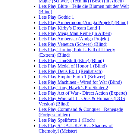
Magie (Schwer) (Technik) (Böse) (in Arbeit)
Lets Play Blüte - Teile die Blumen mit der Welt
(Blind)
Lets Play Gothic 1
Lets Play Ambermoon (Amiga Projekt) (Blind)
Lets Play Kirby’s Dream Land 1
Lets Play Mega Man Reihe (in Arbeit)
Lets Play Amberstar (Amiga Projekt)
Lets Play Venetica (Schwer) (Blind)
Lets Play Turning Point - Fall of Liberty
(Extrem) (Blind)
Lets Play TimeShift (Elite) (Blind)
Lets Play Medal of Honor 1 (Blind)
Lets Play Deus Ex 1 (Realistisch)
Lets Play Empire Earth 1 (Schwer)
Lets Play Machines - Wired for War (Blind)
Lets Play Tony Hawk’s Pro Skater 2
Lets Play Act of War - Direct Action (Experte)
Lets Play Warcraft 1 - Orcs & Humans (DOS
Version) (Blind)
Lets Play Command & Conquer - Renegade
(Fortgeschritten)
Lets Play Spellforce 1 (Hoch)
Lets Play S.T.A.L.K.E.R. - Shadow of
Chernobyl (Meister)