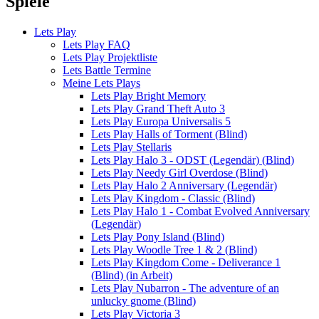
Spiele
Lets Play
Lets Play FAQ
Lets Play Projektliste
Lets Battle Termine
Meine Lets Plays
Lets Play Bright Memory
Lets Play Grand Theft Auto 3
Lets Play Europa Universalis 5
Lets Play Halls of Torment (Blind)
Lets Play Stellaris
Lets Play Halo 3 - ODST (Legendär) (Blind)
Lets Play Needy Girl Overdose (Blind)
Lets Play Halo 2 Anniversary (Legendär)
Lets Play Kingdom - Classic (Blind)
Lets Play Halo 1 - Combat Evolved Anniversary
(Legendär)
Lets Play Pony Island (Blind)
Lets Play Woodle Tree 1 & 2 (Blind)
Lets Play Kingdom Come - Deliverance 1
(Blind) (in Arbeit)
Lets Play Nubarron - The adventure of an
unlucky gnome (Blind)
Lets Play Victoria 3