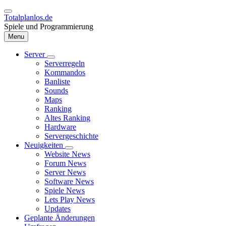
Direkt
zum
Totalplanlos.de
Inhalt
Spiele und Programmierung
Menu
Server
Unternavigation
Serverregeln
Hauptnavigation
von
Kommandos
Server
Banliste
Sounds
Maps
Ranking
Altes Ranking
Hardware
Servergeschichte
Neuigkeiten
Unternavigation
Website News
von
Forum News
Neuigkeiten
Server News
Software News
Spiele News
Lets Play News
Updates
Geplante Änderungen