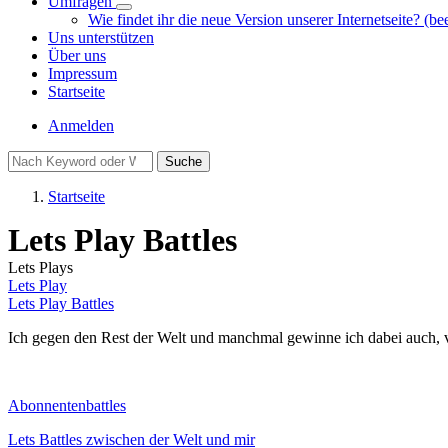
Umfragen
Unternavigation
Wie findet ihr die neue Version unserer Internetseite? (be
von
Uns unterstützen
Umfragen
Über uns
Impressum
Startseite
Benutzermenü
Anmelden
Suche
Startseite
Pfadnavigation
Lets Play Battles
Lets Plays
Lets Play
Lets Play Battles
Ich gegen den Rest der Welt und manchmal gewinne ich dabei auch, vi
Abonnentenbattles
Lets Battles zwischen der Welt und mir