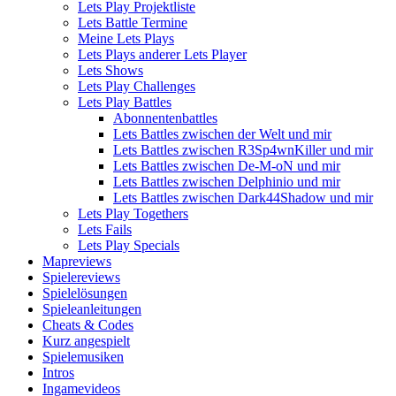
Lets Play Projektliste
Lets Battle Termine
Meine Lets Plays
Lets Plays anderer Lets Player
Lets Shows
Lets Play Challenges
Lets Play Battles
Abonnentenbattles
Lets Battles zwischen der Welt und mir
Lets Battles zwischen R3Sp4wnKiller und mir
Lets Battles zwischen De-M-oN und mir
Lets Battles zwischen Delphinio und mir
Lets Battles zwischen Dark44Shadow und mir
Lets Play Togethers
Lets Fails
Lets Play Specials
Mapreviews
Spielereviews
Spielelösungen
Spieleanleitungen
Cheats & Codes
Kurz angespielt
Spielemusiken
Intros
Ingamevideos