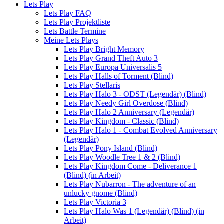
Lets Play
Lets Play FAQ
Lets Play Projektliste
Lets Battle Termine
Meine Lets Plays
Lets Play Bright Memory
Lets Play Grand Theft Auto 3
Lets Play Europa Universalis 5
Lets Play Halls of Torment (Blind)
Lets Play Stellaris
Lets Play Halo 3 - ODST (Legendär) (Blind)
Lets Play Needy Girl Overdose (Blind)
Lets Play Halo 2 Anniversary (Legendär)
Lets Play Kingdom - Classic (Blind)
Lets Play Halo 1 - Combat Evolved Anniversary
(Legendär)
Lets Play Pony Island (Blind)
Lets Play Woodle Tree 1 & 2 (Blind)
Lets Play Kingdom Come - Deliverance 1
(Blind) (in Arbeit)
Lets Play Nubarron - The adventure of an
unlucky gnome (Blind)
Lets Play Victoria 3
Lets Play Halo Was 1 (Legendär) (Blind) (in
Arbeit)