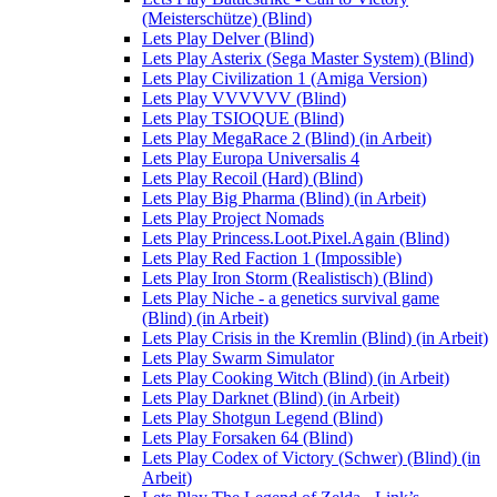
(Meisterschütze) (Blind)
Lets Play Delver (Blind)
Lets Play Asterix (Sega Master System) (Blind)
Lets Play Civilization 1 (Amiga Version)
Lets Play VVVVVV (Blind)
Lets Play TSIOQUE (Blind)
Lets Play MegaRace 2 (Blind) (in Arbeit)
Lets Play Europa Universalis 4
Lets Play Recoil (Hard) (Blind)
Lets Play Big Pharma (Blind) (in Arbeit)
Lets Play Project Nomads
Lets Play Princess.Loot.Pixel.Again (Blind)
Lets Play Red Faction 1 (Impossible)
Lets Play Iron Storm (Realistisch) (Blind)
Lets Play Niche - a genetics survival game
(Blind) (in Arbeit)
Lets Play Crisis in the Kremlin (Blind) (in Arbeit)
Lets Play Swarm Simulator
Lets Play Cooking Witch (Blind) (in Arbeit)
Lets Play Darknet (Blind) (in Arbeit)
Lets Play Shotgun Legend (Blind)
Lets Play Forsaken 64 (Blind)
Lets Play Codex of Victory (Schwer) (Blind) (in
Arbeit)