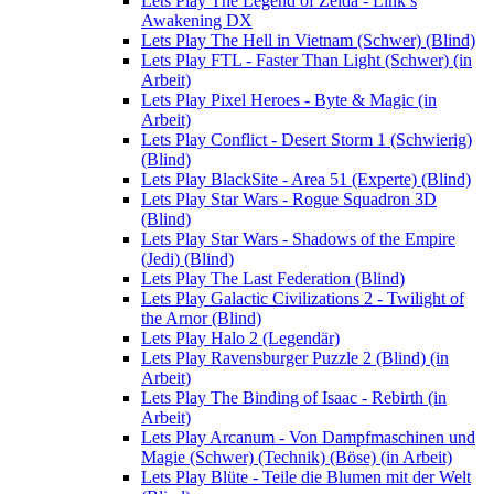
Lets Play The Legend of Zelda - Link’s
Awakening DX
Lets Play The Hell in Vietnam (Schwer) (Blind)
Lets Play FTL - Faster Than Light (Schwer) (in
Arbeit)
Lets Play Pixel Heroes - Byte & Magic (in
Arbeit)
Lets Play Conflict - Desert Storm 1 (Schwierig)
(Blind)
Lets Play BlackSite - Area 51 (Experte) (Blind)
Lets Play Star Wars - Rogue Squadron 3D
(Blind)
Lets Play Star Wars - Shadows of the Empire
(Jedi) (Blind)
Lets Play The Last Federation (Blind)
Lets Play Galactic Civilizations 2 - Twilight of
the Arnor (Blind)
Lets Play Halo 2 (Legendär)
Lets Play Ravensburger Puzzle 2 (Blind) (in
Arbeit)
Lets Play The Binding of Isaac - Rebirth (in
Arbeit)
Lets Play Arcanum - Von Dampfmaschinen und
Magie (Schwer) (Technik) (Böse) (in Arbeit)
Lets Play Blüte - Teile die Blumen mit der Welt