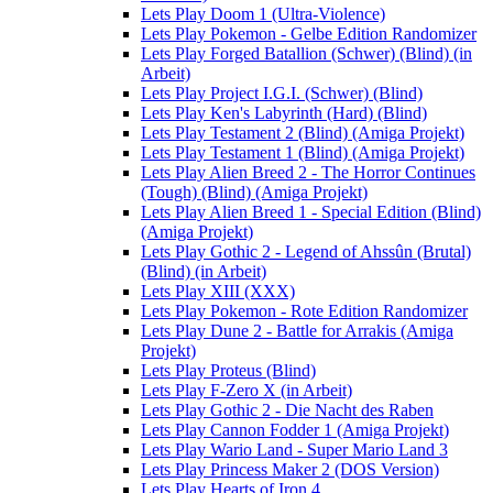
Lets Play Doom 1 (Ultra-Violence)
Lets Play Pokemon - Gelbe Edition Randomizer
Lets Play Forged Batallion (Schwer) (Blind) (in
Arbeit)
Lets Play Project I.G.I. (Schwer) (Blind)
Lets Play Ken's Labyrinth (Hard) (Blind)
Lets Play Testament 2 (Blind) (Amiga Projekt)
Lets Play Testament 1 (Blind) (Amiga Projekt)
Lets Play Alien Breed 2 - The Horror Continues
(Tough) (Blind) (Amiga Projekt)
Lets Play Alien Breed 1 - Special Edition (Blind)
(Amiga Projekt)
Lets Play Gothic 2 - Legend of Ahssûn (Brutal)
(Blind) (in Arbeit)
Lets Play XIII (XXX)
Lets Play Pokemon - Rote Edition Randomizer
Lets Play Dune 2 - Battle for Arrakis (Amiga
Projekt)
Lets Play Proteus (Blind)
Lets Play F-Zero X (in Arbeit)
Lets Play Gothic 2 - Die Nacht des Raben
Lets Play Cannon Fodder 1 (Amiga Projekt)
Lets Play Wario Land - Super Mario Land 3
Lets Play Princess Maker 2 (DOS Version)
Lets Play Hearts of Iron 4