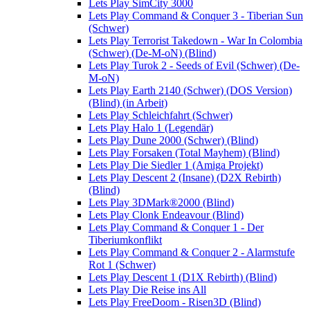
Lets Play SimCity 3000
Lets Play Command & Conquer 3 - Tiberian Sun
(Schwer)
Lets Play Terrorist Takedown - War In Colombia
(Schwer) (De-M-oN) (Blind)
Lets Play Turok 2 - Seeds of Evil (Schwer) (De-
M-oN)
Lets Play Earth 2140 (Schwer) (DOS Version)
(Blind) (in Arbeit)
Lets Play Schleichfahrt (Schwer)
Lets Play Halo 1 (Legendär)
Lets Play Dune 2000 (Schwer) (Blind)
Lets Play Forsaken (Total Mayhem) (Blind)
Lets Play Die Siedler 1 (Amiga Projekt)
Lets Play Descent 2 (Insane) (D2X Rebirth)
(Blind)
Lets Play 3DMark®2000 (Blind)
Lets Play Clonk Endeavour (Blind)
Lets Play Command & Conquer 1 - Der
Tiberiumkonflikt
Lets Play Command & Conquer 2 - Alarmstufe
Rot 1 (Schwer)
Lets Play Descent 1 (D1X Rebirth) (Blind)
Lets Play Die Reise ins All
Lets Play FreeDoom - Risen3D (Blind)