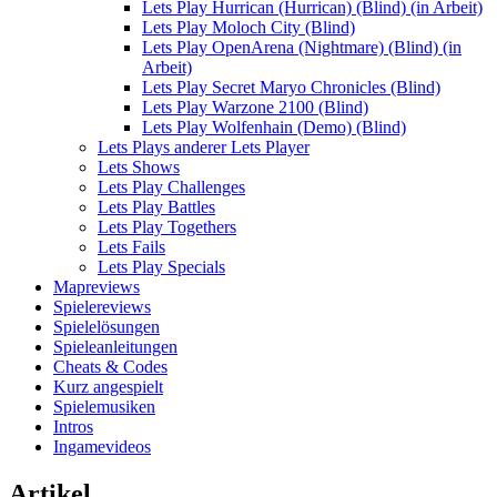
Lets Play Hurrican (Hurrican) (Blind) (in Arbeit)
Lets Play Moloch City (Blind)
Lets Play OpenArena (Nightmare) (Blind) (in
Arbeit)
Lets Play Secret Maryo Chronicles (Blind)
Lets Play Warzone 2100 (Blind)
Lets Play Wolfenhain (Demo) (Blind)
Lets Plays anderer Lets Player
Lets Shows
Lets Play Challenges
Lets Play Battles
Lets Play Togethers
Lets Fails
Lets Play Specials
Mapreviews
Spielereviews
Spielelösungen
Spieleanleitungen
Cheats & Codes
Kurz angespielt
Spielemusiken
Intros
Ingamevideos
Artikel