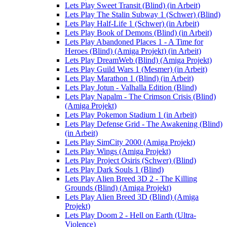
Lets Play Sweet Transit (Blind) (in Arbeit)
Lets Play The Stalin Subway 1 (Schwer) (Blind)
Lets Play Half-Life 1 (Schwer) (in Arbeit)
Lets Play Book of Demons (Blind) (in Arbeit)
Lets Play Abandoned Places 1 - A Time for
Heroes (Blind) (Amiga Projekt) (in Arbeit)
Lets Play DreamWeb (Blind) (Amiga Projekt)
Lets Play Guild Wars 1 (Mesmer) (in Arbeit)
Lets Play Marathon 1 (Blind) (in Arbeit)
Lets Play Jotun - Valhalla Edition (Blind)
Lets Play Napalm - The Crimson Crisis (Blind)
(Amiga Projekt)
Lets Play Pokemon Stadium 1 (in Arbeit)
Lets Play Defense Grid - The Awakening (Blind)
(in Arbeit)
Lets Play SimCity 2000 (Amiga Projekt)
Lets Play Wings (Amiga Projekt)
Lets Play Project Osiris (Schwer) (Blind)
Lets Play Dark Souls 1 (Blind)
Lets Play Alien Breed 3D 2 - The Killing
Grounds (Blind) (Amiga Projekt)
Lets Play Alien Breed 3D (Blind) (Amiga
Projekt)
Lets Play Doom 2 - Hell on Earth (Ultra-
Violence)