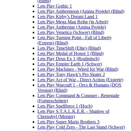
(Blind)
Lets Play Gothic 1
Lets Play Ambermoon (Amiga Projekt) (Blind)
Lets Play Kirby’s Dream Land 1
Lets Play Mega Man Reihe (in Arbeit)
Lets Play Amberstar (Amiga Projekt)
Lets Play Venetica (Schwer) (Blind)
Lets Play Turning Point - Fall of Liberty
(Extrem) (Blind)
Lets Play TimeShift (Elite) (Blind)
Lets Play Medal of Honor 1 (Blind)
Lets Play Deus Ex 1 (Realistisch)
Lets Play Empire Earth 1 (Schwer)
Lets Play Machines - Wired for War (Blind)
Lets Play Tony Hawk’s Pro Skater 2
Lets Play Act of War - Direct Action (Experte)
Lets Play Warcraft 1 - Orcs & Humans (DOS
Version) (Blind)
Lets Play Command & Conquer - Renegade
(Fortgeschritten)
Lets Play Spellforce 1 (Hoch)
Lets Play S.T.A.L.K.E.R. - Shadow of
Chernobyl (Meister)
Lets Play Super Mario Brothers 3
Lets Play Cold Zero - The Last Stand (Schwer)