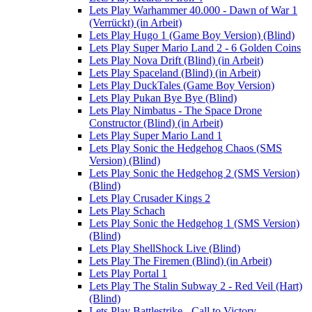
Lets Play Warhammer 40.000 - Dawn of War 1
(Verrückt) (in Arbeit)
Lets Play Hugo 1 (Game Boy Version) (Blind)
Lets Play Super Mario Land 2 - 6 Golden Coins
Lets Play Nova Drift (Blind) (in Arbeit)
Lets Play Spaceland (Blind) (in Arbeit)
Lets Play DuckTales (Game Boy Version)
Lets Play Pukan Bye Bye (Blind)
Lets Play Nimbatus - The Space Drone
Constructor (Blind) (in Arbeit)
Lets Play Super Mario Land 1
Lets Play Sonic the Hedgehog Chaos (SMS
Version) (Blind)
Lets Play Sonic the Hedgehog 2 (SMS Version)
(Blind)
Lets Play Crusader Kings 2
Lets Play Schach
Lets Play Sonic the Hedgehog 1 (SMS Version)
(Blind)
Lets Play ShellShock Live (Blind)
Lets Play The Firemen (Blind) (in Arbeit)
Lets Play Portal 1
Lets Play The Stalin Subway 2 - Red Veil (Hart)
(Blind)
Lets Play Battlestrike - Call to Victory