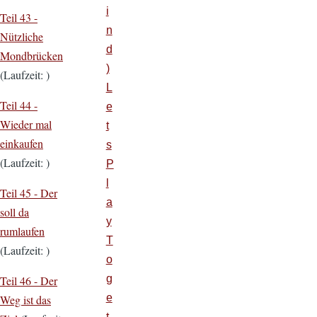
i
Teil 43 -
n
Nützliche
d
Mondbrücken
)
(Laufzeit: )
L
Teil 44 -
e
Wieder mal
t
einkaufen
s
(Laufzeit: )
P
l
Teil 45 -
Der
a
soll da
y
rumlaufen
T
(Laufzeit: )
o
g
Teil 46 -
Der
e
Weg ist das
t