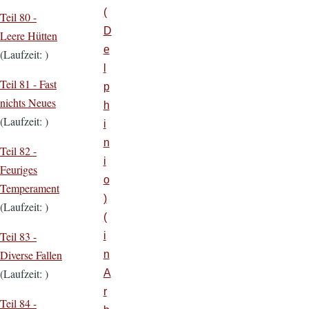
(
Teil 80 -
D
Leere Hütten
e
(Laufzeit: )
l
Teil 81 -
Fast
p
nichts Neues
h
(Laufzeit: )
i
n
Teil 82 -
i
Feuriges
o
Temperament
)
(Laufzeit: )
(
Teil 83 -
i
Diverse Fallen
n
(Laufzeit: )
A
r
Teil 84 -