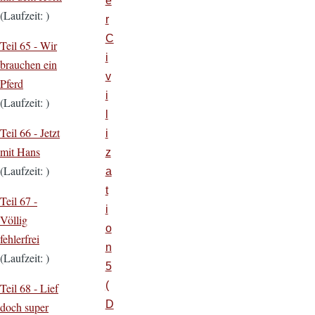
e
(Laufzeit: )
r
C
Teil 65 -
Wir
i
brauchen ein
v
Pferd
i
(Laufzeit: )
l
Teil 66 -
Jetzt
i
mit Hans
z
(Laufzeit: )
a
t
Teil 67 -
i
Völlig
o
fehlerfrei
n
(Laufzeit: )
5
(
Teil 68 -
Lief
D
doch super