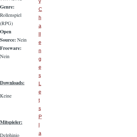
y
Genre:
C
Rollenspiel
h
(RPG)
a
Open
ll
Source:
Nein
e
Freeware:
n
Nein
g
e
s
Downloads:
L
e
Keine
t
s
P
Mitspieler:
l
a
Delphinio