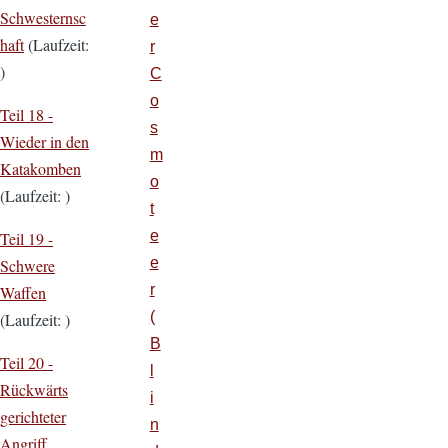
Schwesternsc
e
haft
(Laufzeit:
r
)
C
o
Teil 18 -
s
Wieder in den
m
Katakomben
o
(Laufzeit: )
t
e
Teil 19 -
e
Schwere
r
Waffen
(
(Laufzeit: )
B
Teil 20 -
l
Rückwärts
i
gerichteter
n
Angriff