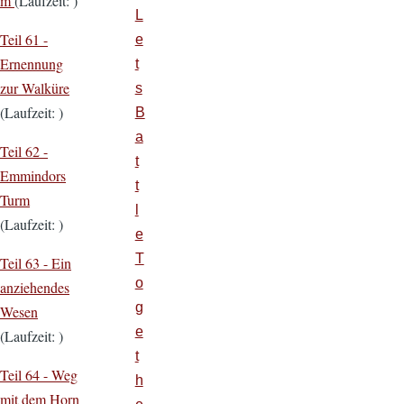
m
(Laufzeit: )
L
Teil 61 -
e
Ernennung
t
zur Walküre
s
(Laufzeit: )
B
a
Teil 62 -
t
Emmindors
t
Turm
l
(Laufzeit: )
e
T
Teil 63 -
Ein
o
anziehendes
g
Wesen
e
(Laufzeit: )
t
Teil 64 -
Weg
h
mit dem Horn