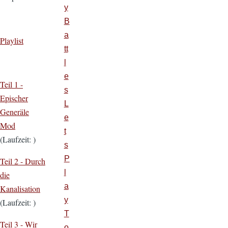
y
B
a
Playlist
tt
l
e
Teil 1 -
s
Epischer
L
Generäle
e
Mod
t
(Laufzeit: )
s
P
Teil 2 - Durch
l
die
a
Kanalisation
y
(Laufzeit: )
T
Teil 3 - Wir
o