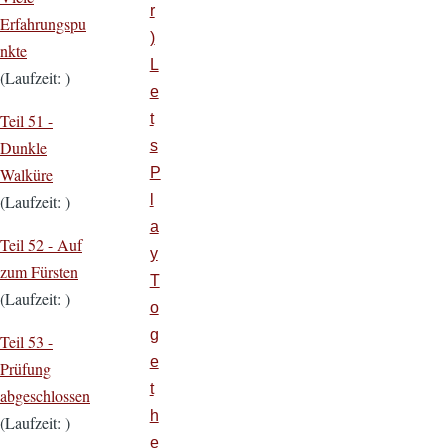
r
Erfahrungspu
)
nkte
L
(Laufzeit: )
e
t
Teil 51 -
s
Dunkle
P
Walküre
l
(Laufzeit: )
a
Teil 52 -
Auf
y
zum Fürsten
T
(Laufzeit: )
o
g
Teil 53 -
e
Prüfung
t
abgeschlossen
h
(Laufzeit: )
e