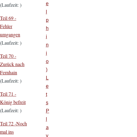
e
(Laufzeit: )
l
Teil 69 -
p
Fehler
h
umgangen
i
(Laufzeit: )
n
i
Teil 70 -
o
Zurück nach
)
Fernhain
L
(Laufzeit: )
e
Teil 71 -
t
König befreit
s
(Laufzeit: )
P
l
Teil 72 -
Noch
a
mal ins
y