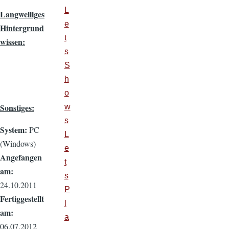
L
Langweiliges
e
Hintergrund
t
wissen:
s
S
h
o
Sonstiges:
w
s
System:
PC
L
(Windows)
e
Angefangen
t
am:
s
24.10.2011
P
Fertiggestellt
l
am:
a
06.07.2012