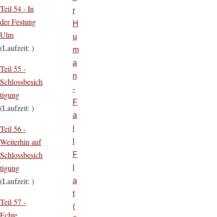
Teil 54 -
In
r
der Festung
H
Ulm
u
(Laufzeit: )
m
a
Teil 55 -
n
Schlossbesich
-
tigung
F
(Laufzeit: )
a
Teil 56 -
l
Weiterhin auf
l
Schlossbesich
F
tigung
l
(Laufzeit: )
a
t
Teil 57 -
(
Echte