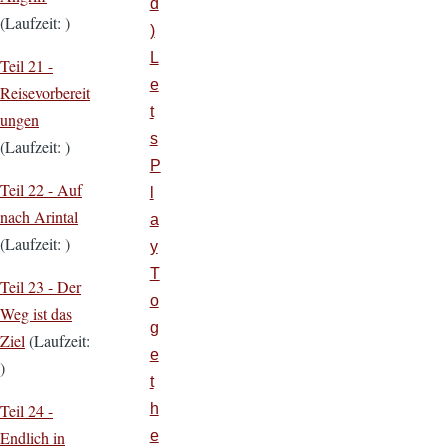
d
(Laufzeit: )
)
L
Teil 21 -
e
Reisevorbereit
t
ungen
s
(Laufzeit: )
P
Teil 22 - Auf
l
nach Arintal
a
(Laufzeit: )
y
T
Teil 23 - Der
o
Weg ist das
g
Ziel
(Laufzeit:
e
)
t
h
Teil 24 -
e
Endlich in