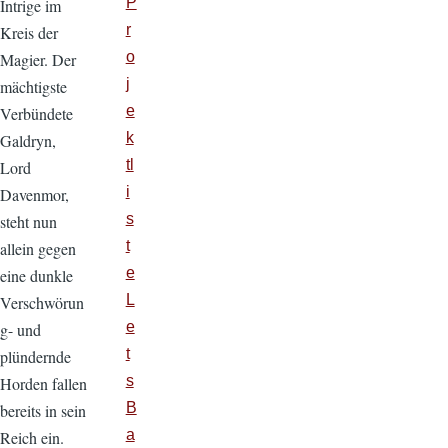
P
Intrige im
r
Kreis der
o
Magier. Der
j
mächtigste
e
Verbündete
k
Galdryn,
tl
Lord
i
Davenmor,
s
steht nun
t
allein gegen
e
eine dunkle
L
Verschwörun
e
g- und
t
plündernde
s
Horden fallen
B
bereits in sein
a
Reich ein.