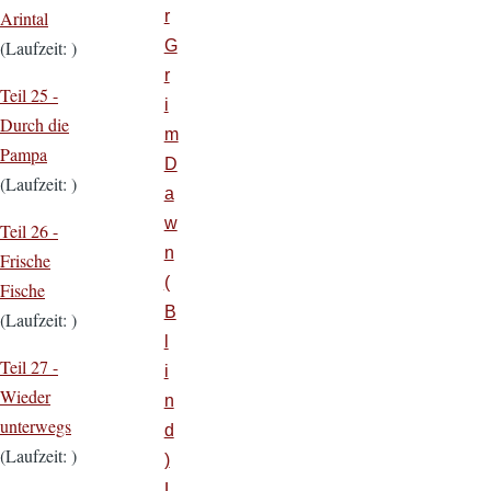
r
Arintal
G
(Laufzeit: )
r
Teil 25 -
i
Durch die
m
Pampa
D
(Laufzeit: )
a
w
Teil 26 -
n
Frische
(
Fische
B
(Laufzeit: )
l
Teil 27 -
i
Wieder
n
unterwegs
d
(Laufzeit: )
)
L