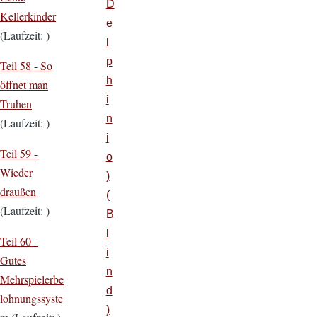
D
Kellerkinder
e
(Laufzeit: )
l
p
Teil 58 -
So
h
öffnet man
i
Truhen
n
(Laufzeit: )
i
Teil 59 -
o
Wieder
)
draußen
(
(Laufzeit: )
B
l
Teil 60 -
i
Gutes
n
Mehrspielerbe
d
lohnungssyste
)