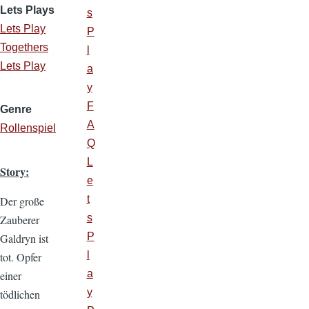
Lets Plays
s
Lets Play
P
Togethers
l
Lets Play
a
y
F
Genre
A
Rollenspiel
Q
L
Story:
e
t
Der große
s
Zauberer
P
Galdryn ist
l
tot. Opfer
a
einer
y
tödlichen