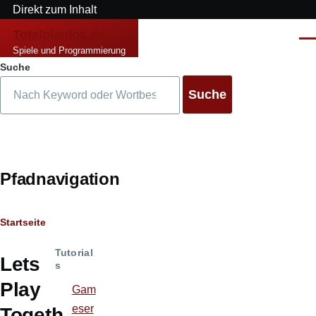
Direkt zum Inhalt
Totalplanlos.de
Men
Spiele und Programmierung
Suche
Pfadnavigation
Startseite
Tutorial
Lets
s
Play
Gam
eser
Togeth