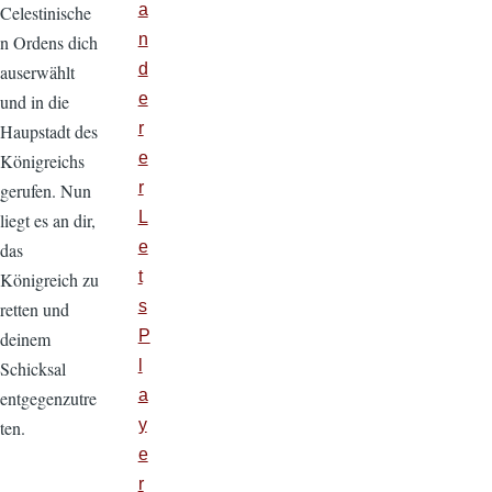
a
Celestinische
n
n Ordens dich
d
auserwählt
e
und in die
r
Haupstadt des
e
Königreichs
r
gerufen. Nun
L
liegt es an dir,
e
das
t
Königreich zu
s
retten und
P
deinem
l
Schicksal
a
entgegenzutre
y
ten.
e
r