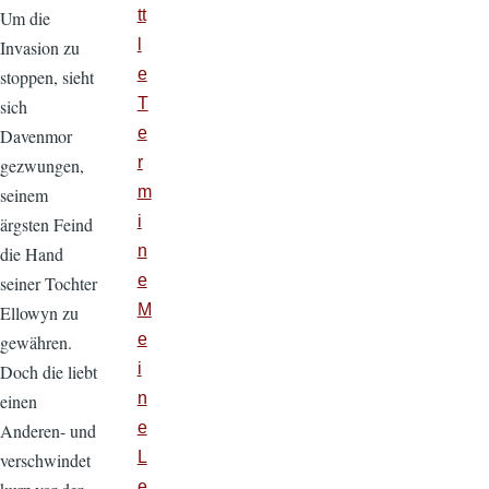
tt
Um die
l
Invasion zu
e
stoppen, sieht
T
sich
e
Davenmor
r
gezwungen,
m
seinem
i
ärgsten Feind
n
die Hand
e
seiner Tochter
M
Ellowyn zu
e
gewähren.
i
Doch die liebt
n
einen
e
Anderen- und
L
verschwindet
e