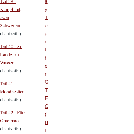
Teil 39 -
a
Kampf mit
y
zwei
T
Schwertern
o
(Laufzeit: )
g
e
Teil 40 -
Zu
t
Lande, zu
h
Wasser
e
(Laufzeit: )
r
G
Teil 41 -
T
Mondbestien
F
(Laufzeit: )
O
Teil 42 -
Fürst
(
Graemare
B
(Laufzeit: )
l