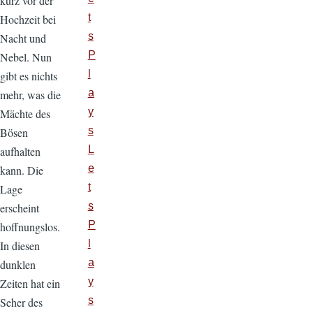
kurz vor der
t
Hochzeit bei
s
Nacht und
P
Nebel. Nun
l
gibt es nichts
a
mehr, was die
y
Mächte des
s
Bösen
L
aufhalten
e
kann. Die
t
Lage
s
erscheint
P
hoffnungslos.
l
In diesen
a
dunklen
y
Zeiten hat ein
s
Seher des