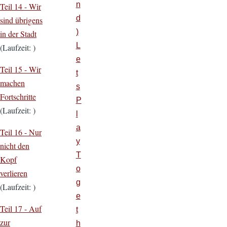
n
Teil 14 - Wir
d
sind übrigens
)
in der Stadt
L
(Laufzeit: )
e
Teil 15 - Wir
t
machen
s
Fortschritte
P
(Laufzeit: )
l
a
Teil 16 - Nur
y
nicht den
T
Kopf
o
verlieren
g
(Laufzeit: )
e
Teil 17 - Auf
t
zur
h