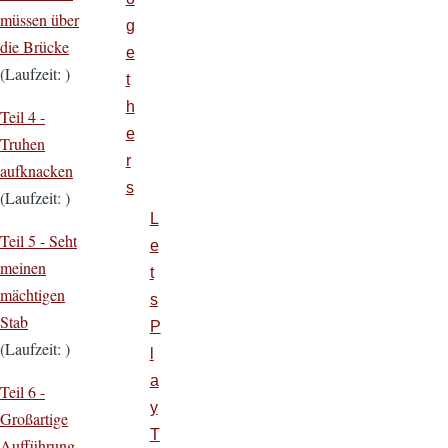
müssen über
g
die Brücke
e
(Laufzeit: )
t
h
Teil 4 -
e
Truhen
r
aufknacken
s
(Laufzeit: )
L
Teil 5 - Seht
e
meinen
t
mächtigen
s
Stab
P
(Laufzeit: )
l
a
Teil 6 -
y
Großartige
T
Aufführung