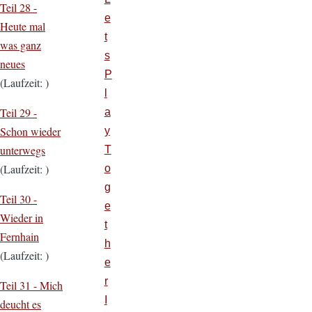
Teil 28 -
e
Heute mal
t
was ganz
s
neues
P
(Laufzeit: )
l
Teil 29 -
a
Schon wieder
y
unterwegs
T
(Laufzeit: )
o
g
Teil 30 -
e
Wieder in
t
Fernhain
h
(Laufzeit: )
e
r
Teil 31 -
Mich
I
deucht es