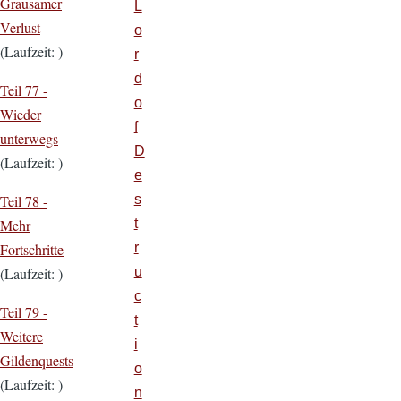
Grausamer
L
Verlust
o
(Laufzeit: )
r
d
Teil 77 -
o
Wieder
f
unterwegs
D
(Laufzeit: )
e
s
Teil 78 -
t
Mehr
r
Fortschritte
u
(Laufzeit: )
c
Teil 79 -
t
Weitere
i
Gildenquests
o
(Laufzeit: )
n