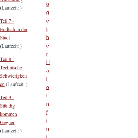
o
(Laufzeit: )
g
Teil 7 -
e
Endlich in der
t
Stadt
h
(Laufzeit: )
e
r
Teil 8 -
H
Technische
a
Schwierigkeit
l
en
(Laufzeit: )
o
I
Teil 9 -
n
Ständig
f
kommen
i
Gegner
n
(Laufzeit: )
i