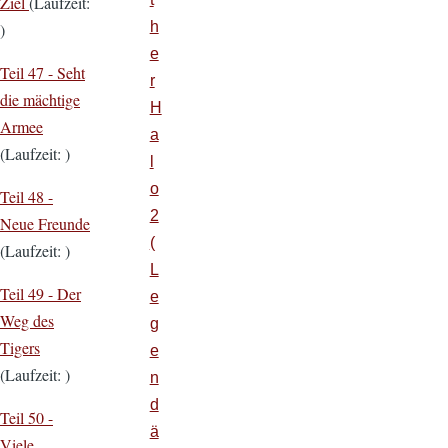
Ziel
(Laufzeit:
h
)
e
Teil 47 -
Seht
r
die mächtige
H
Armee
a
(Laufzeit: )
l
o
Teil 48 -
2
Neue Freunde
(
(Laufzeit: )
L
Teil 49 -
Der
e
Weg des
g
Tigers
e
(Laufzeit: )
n
d
Teil 50 -
ä
Viele