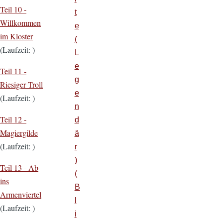
Teil 10 -
t
Willkommen
e
im Kloster
(
(Laufzeit: )
L
e
Teil 11 -
g
Riesiger Troll
e
(Laufzeit: )
n
Teil 12 -
d
Magiergilde
ä
(Laufzeit: )
r
)
Teil 13 - Ab
(
ins
B
Armenviertel
l
(Laufzeit: )
i