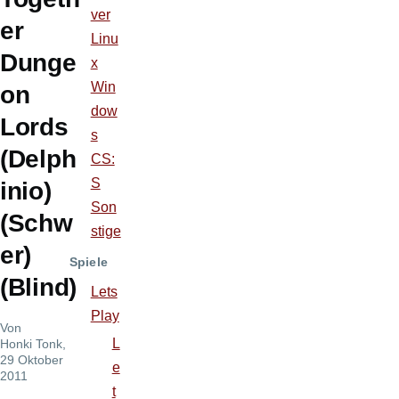
ver
er
Linu
Dunge
x
Win
on
dow
Lords
s
(Delph
CS:
S
inio)
Son
(Schw
stige
er)
Spiele
(Blind)
Lets
Play
Von
L
Honki Tonk
,
29 Oktober
e
2011
t