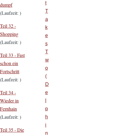
t
dumpf
T
(Laufzeit: )
a
Teil 32 -
k
Shopping
e
(Laufzeit: )
s
T
Teil 33 -
Fast
w
schon ein
o
Fortschritt
(
(Laufzeit: )
D
Teil 34 -
e
Wieder in
l
Fernhain
p
(Laufzeit: )
h
i
Teil 35 -
Die
n