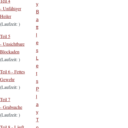
Teil 4
y
- Unfähiger
B
Heiler
a
(Laufzeit: )
tt
l
Teil 5
e
- Unsichtbare
s
Blockaden
L
(Laufzeit: )
e
Teil 6 - Fettes
t
Gewehr
s
(Laufzeit: )
P
l
Teil 7
a
- Grabsuche
y
(Laufzeit: )
T
Teil 8 - Läuft
o