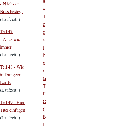
a
- Nächster
y
Boss besiegt
T
(Laufzeit: )
o
Teil 47
g
- Alles wie
e
immer
t
(Laufzeit: )
h
e
Teil 48 - Wie
r
in Dungeon
G
Lords
T
(Laufzeit: )
F
O
Teil 49 - Hier
(
Titel einfügen
B
(Laufzeit: )
l