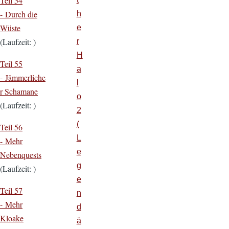
Teil 54
- Durch die
h
Wüste
e
(Laufzeit: )
r
H
Teil 55
a
- Jämmerliche
l
r Schamane
o
(Laufzeit: )
2
(
Teil 56
L
- Mehr
e
Nebenquests
g
(Laufzeit: )
e
Teil 57
n
- Mehr
d
Kloake
ä