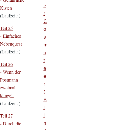
e
Kisten
r
(Laufzeit: )
C
Teil 25
o
- Einfaches
s
Nebenquest
m
(Laufzeit: )
o
t
Teil 26
e
- Wenn der
e
Postmann
r
zweimal
(
klingelt
B
(Laufzeit: )
l
Teil 27
i
- Durch die
n