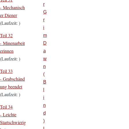
r
- Mechanisch
G
er Diener
r
(Laufzeit: )
i
Teil 32
m
- Minenarbeit
D
erinnen
a
(Laufzeit: )
w
n
Teil 33
(
- Grabschänd
B
ung beendet
l
(Laufzeit: )
i
n
Teil 34
d
- Leichte
)
Startschwierig
L