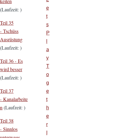
keiten
e
(Laufzeit: )
t
Teil 35
s
- Tschüss
P
Ausrüstung
l
(Laufzeit: )
a
y
Teil 36 - Es
T
wird besser
o
(Laufzeit: )
g
Teil 37
e
- Kanalarbeite
t
n
(Laufzeit: )
h
e
Teil 38
r
- Sinnlos
I
unterwegs