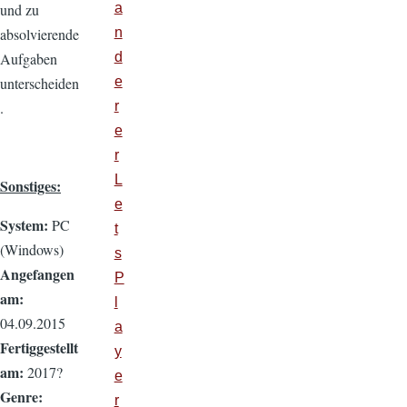
a
und zu
n
absolvierende
d
Aufgaben
e
unterscheiden
r
.
e
r
L
Sonstiges:
e
System:
PC
t
(Windows)
s
Angefangen
P
am:
l
04.09.2015
a
Fertiggestellt
y
am:
2017?
e
Genre:
r