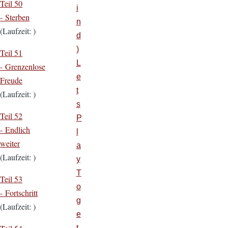
Teil 50
i
- Sterben
n
(Laufzeit: )
d
)
Teil 51
L
- Grenzenlose
e
Freude
t
(Laufzeit: )
s
Teil 52
P
- Endlich
l
weiter
a
(Laufzeit: )
y
T
Teil 53
o
- Fortschritt
g
(Laufzeit: )
e
t