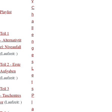
y
C
Playlist
h
a
ll
Teil 1
e
- Alternativtit
n
el: Niveaufall
g
(Laufzeit: )
e
s
Teil 2 - Erste
L
Aufgaben
e
(Laufzeit: )
t
Teil 3
s
- Taschentres
P
or
(Laufzeit: )
l
a