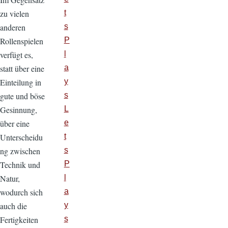
t
zu vielen
s
anderen
P
Rollenspielen
l
verfügt es,
a
statt über eine
y
Einteilung in
s
gute und böse
L
Gesinnung,
e
über eine
t
Unterscheidu
s
ng zwischen
P
Technik und
l
Natur,
a
wodurch sich
y
auch die
s
Fertigkeiten