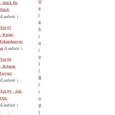
D
- Stück für
e
Stück
l
(Laufzeit: )
p
Teil 67
h
- Kleine
i
Erkundungsto
n
ur
(Laufzeit: )
i
o
Teil 68
)
- Robuste
(
Gegner
B
(Laufzeit: )
l
Teil 69 - Alte
i
Orte
n
(Laufzeit: )
d
)