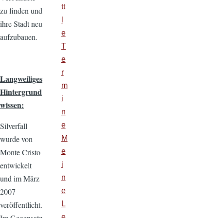
tt
zu finden und
l
ihre Stadt neu
e
aufzubauen.
T
e
r
Langweiliges
m
Hintergrund
i
wissen:
n
e
Silverfall
M
wurde von
e
Monte Cristo
i
entwickelt
n
und im März
e
2007
L
veröffentlicht.
e
Im Gegensatz