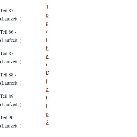
T
Teil 85 -
o
(Laufzeit: )
g
Teil 86 -
e
(Laufzeit: )
t
h
Teil 87 -
e
(Laufzeit: )
r
D
Teil 88 -
i
(Laufzeit: )
a
Teil 89 -
b
(Laufzeit: )
l
o
Teil 90 -
2
(Laufzeit: )
-