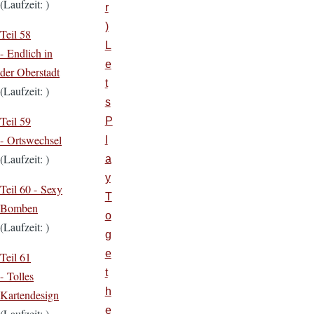
(Laufzeit: )
r
)
Teil 58
L
- Endlich in
e
der Oberstadt
t
(Laufzeit: )
s
Teil 59
P
- Ortswechsel
l
(Laufzeit: )
a
y
Teil 60 - Sexy
T
Bomben
o
(Laufzeit: )
g
e
Teil 61
t
- Tolles
h
Kartendesign
e
(Laufzeit: )