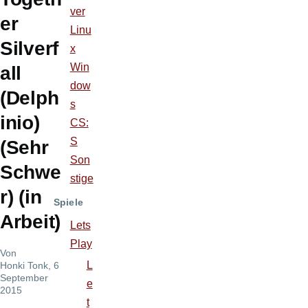
ver
er
Linu
Silverf
x
Win
all
dow
(Delph
s
inio)
CS:
S
(Sehr
Son
Schwe
stige
r) (in
Spiele
Arbeit)
Lets
Play
Von
L
Honki Tonk
, 6
September
e
2015
t