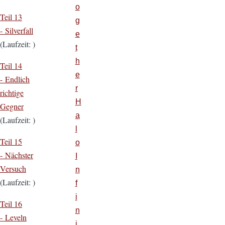
o
Teil 13
g
- Silverfall
e
(Laufzeit: )
t
h
Teil 14
e
- Endlich
r
richtige
H
Gegner
a
(Laufzeit: )
l
Teil 15
o
- Nächster
I
Versuch
n
(Laufzeit: )
f
i
Teil 16
n
- Leveln
i