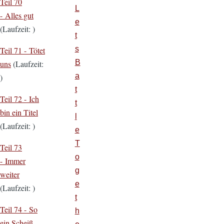
Teil 70
L
- Alles gut
e
(Laufzeit: )
t
s
Teil 71 - Tötet
B
uns
(Laufzeit:
a
)
t
Teil 72 - Ich
t
bin ein Titel
l
(Laufzeit: )
e
T
Teil 73
o
- Immer
g
weiter
e
(Laufzeit: )
t
Teil 74 - So
h
ein Scheiß