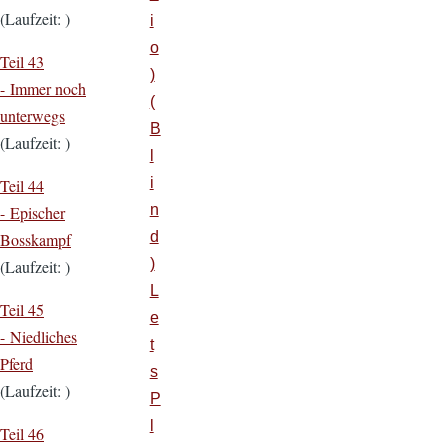
(Laufzeit: )
i
o
Teil 43
)
- Immer noch
(
unterwegs
B
(Laufzeit: )
l
i
Teil 44
n
- Epischer
d
Bosskampf
)
(Laufzeit: )
L
Teil 45
e
- Niedliches
t
Pferd
s
(Laufzeit: )
P
l
Teil 46