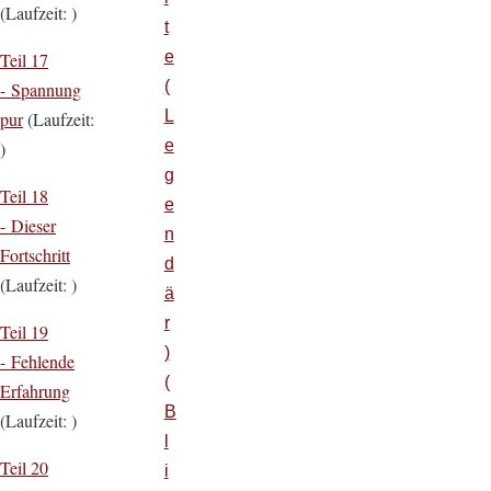
(Laufzeit: )
t
e
Teil 17
(
- Spannung
L
pur
(Laufzeit:
e
)
g
Teil 18
e
- Dieser
n
Fortschritt
d
(Laufzeit: )
ä
r
Teil 19
)
- Fehlende
(
Erfahrung
B
(Laufzeit: )
l
Teil 20
i