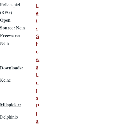
Rollenspiel
L
(RPG)
e
Open
t
Source:
Nein
s
Freeware:
S
Nein
h
o
w
Downloads:
s
L
Keine
e
t
s
Mitspieler:
P
l
Delphinio
a