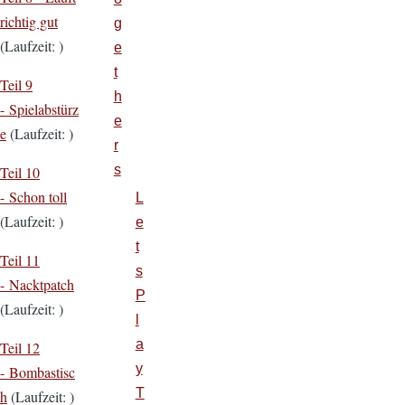
richtig gut
g
(Laufzeit: )
e
t
Teil 9
h
- Spielabstürz
e
e
(Laufzeit: )
r
s
Teil 10
- Schon toll
L
(Laufzeit: )
e
t
Teil 11
s
- Nacktpatch
P
(Laufzeit: )
l
a
Teil 12
y
- Bombastisc
T
h
(Laufzeit: )