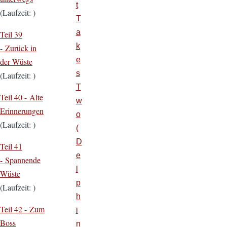
t
(Laufzeit: )
T
a
Teil 39
k
- Zurück in
e
der Wüste
s
(Laufzeit: )
T
Teil 40 - Alte
w
Erinnerungen
o
(Laufzeit: )
(
D
Teil 41
e
- Spannende
l
Wüste
p
(Laufzeit: )
h
Teil 42 - Zum
i
Boss
n