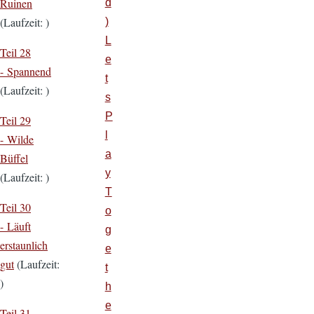
Ruinen
d
(Laufzeit: )
)
L
Teil 28
e
- Spannend
t
(Laufzeit: )
s
P
Teil 29
l
- Wilde
a
Büffel
y
(Laufzeit: )
T
Teil 30
o
- Läuft
g
erstaunlich
e
gut
(Laufzeit:
t
)
h
e
Teil 31