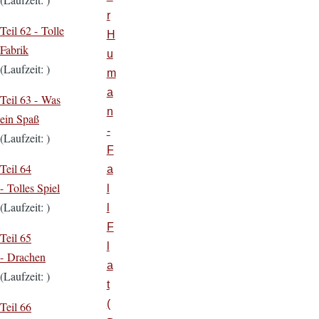
r
Teil 62 - Tolle
H
Fabrik
u
(Laufzeit: )
m
a
Teil 63 - Was
n
ein Spaß
-
(Laufzeit: )
F
Teil 64
a
- Tolles Spiel
l
(Laufzeit: )
l
F
Teil 65
l
- Drachen
a
(Laufzeit: )
t
(
Teil 66