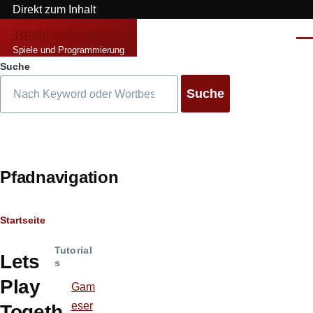
Direkt zum Inhalt
Totalplanlos.de
Men
Spiele und Programmierung
Suche
Pfadnavigation
Startseite
Tutorial
Lets
s
Play
Gam
eser
Togeth