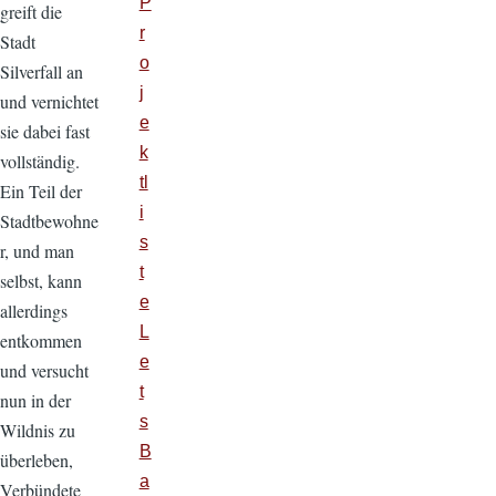
P
greift die
r
Stadt
o
Silverfall an
j
und vernichtet
e
sie dabei fast
k
vollständig.
tl
Ein Teil der
i
Stadtbewohne
s
r, und man
t
selbst, kann
e
allerdings
L
entkommen
e
und versucht
t
nun in der
s
Wildnis zu
B
überleben,
a
Verbündete