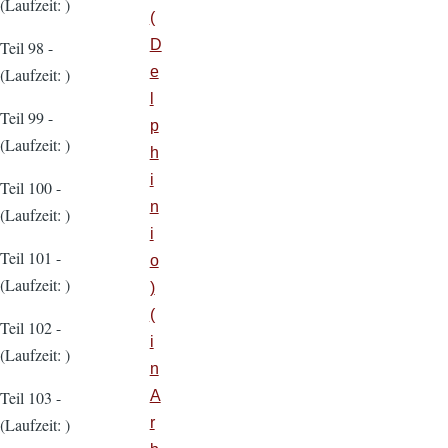
(Laufzeit: )
(
D
Teil 98 -
e
(Laufzeit: )
l
Teil 99 -
p
(Laufzeit: )
h
i
Teil 100 -
n
(Laufzeit: )
i
Teil 101 -
o
(Laufzeit: )
)
(
Teil 102 -
i
(Laufzeit: )
n
A
Teil 103 -
r
(Laufzeit: )