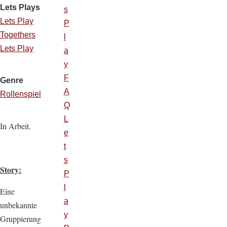
Lets Plays
s
Lets Play
P
Togethers
l
Lets Play
a
y
F
Genre
A
Rollenspiel
Q
L
In Arbeit.
e
t
s
Story:
P
l
Eine
a
unbekannte
y
Gruppierung