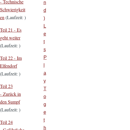
- Technische
n
Schwierigkeit
d
en
(Laufzeit: )
)
L
Teil 21 - Es
e
geht weiter
t
(Laufzeit: )
s
P
Teil 22 - Im
l
Elfendorf
a
(Laufzeit: )
y
Teil 23
T
- Zurück in
o
den Sumpf
g
(Laufzeit: )
e
t
Teil 24
h
- Gefährliche