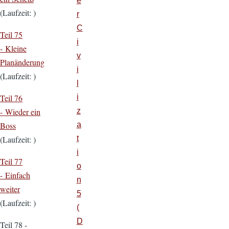
e
(Laufzeit: )
r
C
Teil 75
i
- Kleine
v
Planänderung
i
(Laufzeit: )
l
i
Teil 76
z
- Wieder ein
a
Boss
t
(Laufzeit: )
i
Teil 77
o
- Einfach
n
weiter
5
(Laufzeit: )
(
D
Teil 78 -