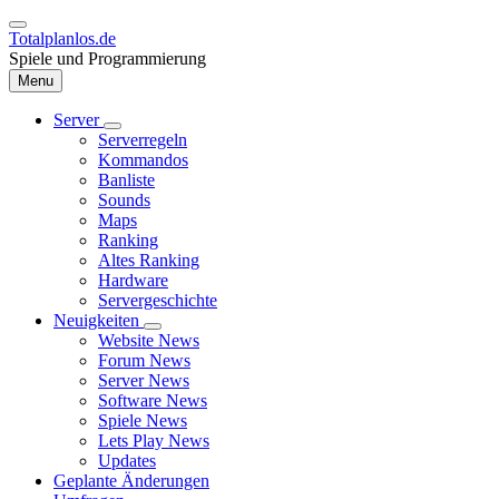
Direkt
zum
Totalplanlos.de
Inhalt
Spiele und Programmierung
Menu
Server
Unternavigation
Serverregeln
Hauptnavigation
von
Kommandos
Server
Banliste
Sounds
Maps
Ranking
Altes Ranking
Hardware
Servergeschichte
Neuigkeiten
Unternavigation
Website News
von
Forum News
Neuigkeiten
Server News
Software News
Spiele News
Lets Play News
Updates
Geplante Änderungen