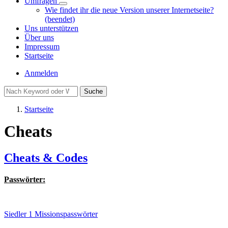
Umfragen
Unternavigation
Wie findet ihr die neue Version unserer Internetseite?
von
(beendet)
Umfragen
Uns unterstützen
Über uns
Impressum
Startseite
Benutzermenü
Anmelden
Suche
Startseite
Pfadnavigation
Cheats
Cheats & Codes
Passwörter:
Siedler 1 Missionspasswörter